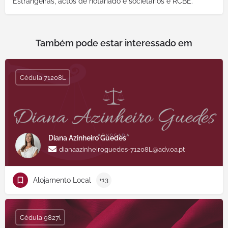
Estrangeiras, actos de notariado e societários e RCBE.
Também pode estar interessado em
Cédula 71208L
Diana Azinheiro Guedes
dianaazinheiroguedes-71208L@adv.oa.pt
Alojamento Local
+13
Cédula 9827l