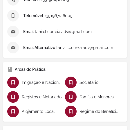
Telemóvel
+351967416005
Email
tania.t.correia.adv@gmail.com
Email Alternativo
tania.t.correia.adv@gmail.com
Áreas de Prática
Imigração e Nacionalidade
Societário
Registos e Notariado
Família e Menores
Alojamento Local
Regime do Beneficiário Efetivo