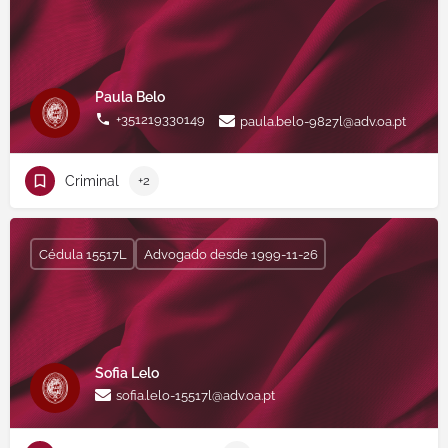
Paula Belo
+351219330149
paula.belo-9827l@adv.oa.pt
Criminal
+2
Cédula 15517L
Advogado desde 1999-11-26
Sofia Lelo
sofia.lelo-15517l@adv.oa.pt