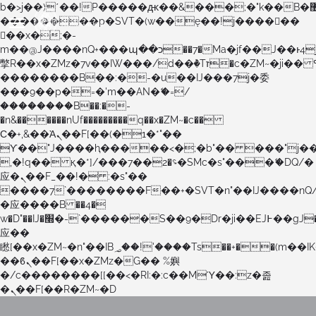
b�>j��)΄��!P�����ԫ��&���;�"k��B�޶�}
��������p�SVT�(w��ę��!j������
��x�;�-
m��@J����nQ+���պ��כ��7�Ma�jf��J��ͱ4j���Ѳ�
撆R��x�ZMz�7v��IW���/d��ٞ�Тז�c�ZM~�ji�� ߒ��sQz�����Ԡ��DW��3�De�n"��M�+/
��������B��:�-�u��IJ���7j�委
���9��p�=�'m��AN�ޭ�=/
��������B��:�-
�n&������nUf���������q��x�ZM~�
c��
Ϲ�+,&��Ὰܢ��F[��(�1�*"��
ϒ��"J����ԧ�����<�;�b"�� ���"j�����ܢ��F
,�!q�� қ�*]/���؝�2��7�SMc�s"���ޭ�DQ/�
应�ܢ��F_��!� :�s"��
����7`��������F��+�SVT�n"��IJ����nQ
�应����B ��4�
w�D"��IJ�׭�-`������S��9�Dr�ji��EJ߅��gJ�
应��
矁[��x�ZM~�n"��IB؃��!'����Тѕ��+��(m��IK�ʭ�/|
��ϐܢ��F[��x�ZMz�G�� %嬩
�/c��������[[��<�RI:�:c��MΎ��:z�졾
�ܢ��F[��R�ZM~�D