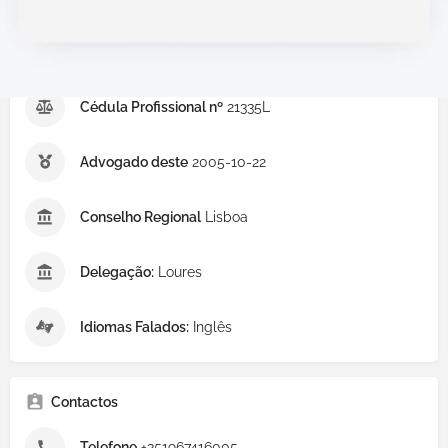
Sobre | Detalhes
Nome:
TÂNIA TOMÉ CORREIA
Cédula Profissional nº
21335L
Advogado deste
2005-10-22
Conselho Regional
Lisboa
Delegação:
Loures
Idiomas Falados:
Inglês
Contactos
Telefone
+351967416005