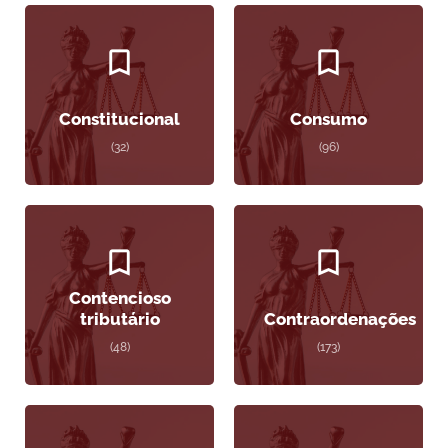
Constitucional
Consumo
(32)
(96)
Contencioso
tributário
Contraordenações
(48)
(173)