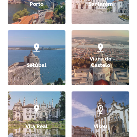
Porto
Santarém
(117)
(9)
Viana do
Setúbal
Castelo
(12)
(9)
Vila Real
Viseu
(5)
(10)