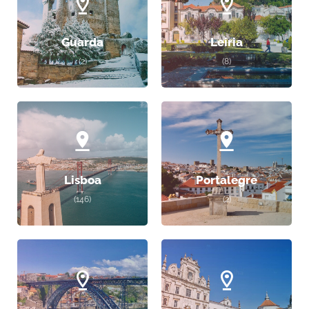
Guarda
Leiria
(2)
(8)
Lisboa
Portalegre
(146)
(2)