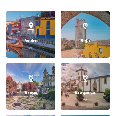
Aveiro
Beja
(20)
(1)
Braga
Bragança
(37)
(0)