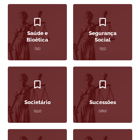
Saúde e
Segurança
Bioética
Social
(15)
(55)
Societário
Sucessões
(152)
(180)