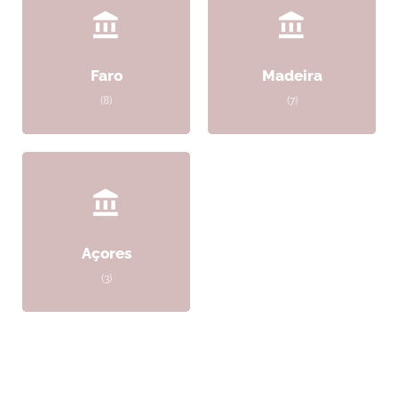
Faro
Madeira
(8)
(7)
Açores
(3)