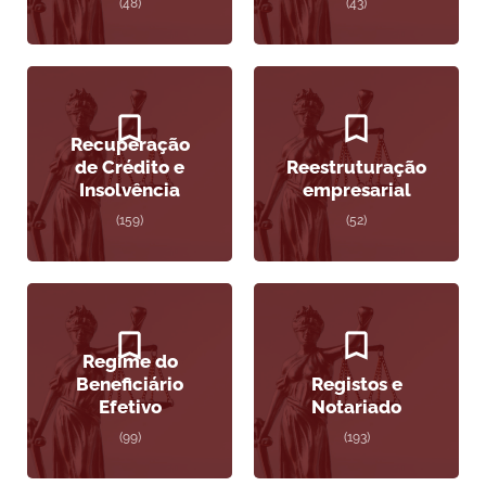
(48)
(43)
Recuperação
de Crédito e
Reestruturação
Insolvência
empresarial
(159)
(52)
Regime do
Beneficiário
Registos e
Efetivo
Notariado
(99)
(193)