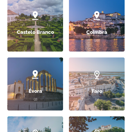
Castelo Branco
Coimbra
(0)
(20)
Évora
Faro
(2)
(9)