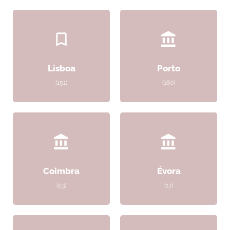
Lisboa
Porto
(151)
(180)
Coimbra
Évora
(53)
(17)