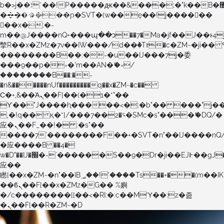
b�>j��)΄��!P�����ԫ��&���;�"k��B�޶�}
��������p�SVT�(w��ę��!j������
��x�;�-
m��@J����nQ+���պ��כ��7�Ma�jf��J��ͱ4j���Ѳ�
撆R��x�ZMz�7v��IW���/d��ٞ�Тז�c�ZM~�ji�� ߒ��sQz�����Ԡ��DW��3�De�n"��M�+/
��������B��:�-�u��IJ���7j�委
���9��p�=�'m��AN�ޭ�=/
��������B��:�-
�n&������nUf���������q��x�ZM~�
c��
Ϲ�+,&��Ὰܢ��F[��(�1�*"��
ϒ��"J����ԧ�����<�;�b"�� ���"j�����ܢ��F
,�!q�� қ�*]/���؝�2��7�SMc�s"���ޭ�DQ/�
应�ܢ��F_��!� :�s"��
����7`��������F��+�SVT�n"��IJ����nQ
�应����B ��4�
w�D"��IJ�׭�-`������S��9�Dr�ji��EJ߅��gJ�
应��
矁[��x�ZM~�n"��IB؃��!'����Тѕ��+��(m��IK�ʭ�/|
��ϐܢ��F[��x�ZMz�G�� %嬩
�/c��������[[��<�RI:�:c��MΎ��:z�졾
�ܢ��F[��R�ZM~�D