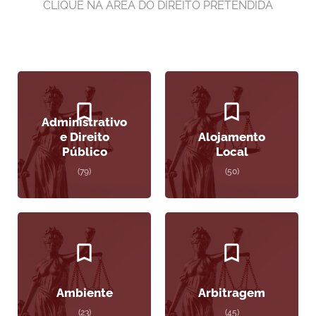
CLIQUE NA ÁREA DO DIREITO PRETENDIDA
Administrativo
e Direito
Alojamento
Público
Local
(79)
(50)
Ambiente
Arbitragem
(23)
(45)