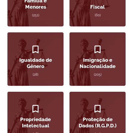
Família e
Menores
Fiscal
(251)
(60)
Igualdade de
Imigração e
Género
Nacionalidade
(28)
(205)
Propriedade
Proteção de
Intelectual
Dados (R.G.P.D.)