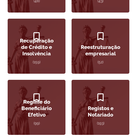
(48)
(43)
Recuperação
de Crédito e
Reestruturação
Insolvência
empresarial
(159)
(52)
Regime do
Beneficiário
Registos e
Efetivo
Notariado
(99)
(193)