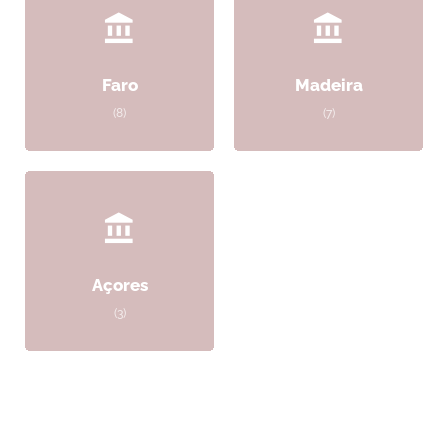
Faro
Madeira
(8)
(7)
Açores
(3)