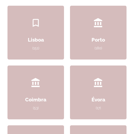
Lisboa
Porto
(151)
(180)
Coimbra
Évora
(53)
(17)