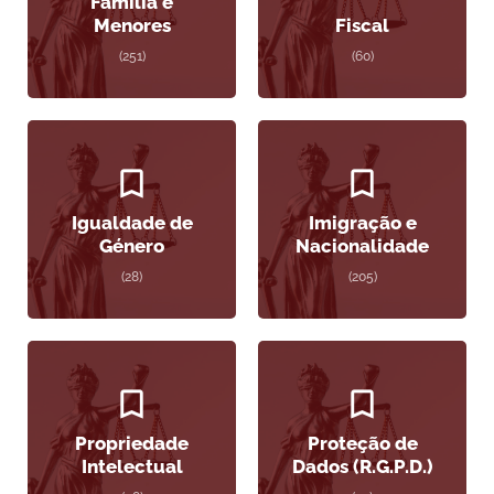
Família e
Menores
Fiscal
(251)
(60)
Igualdade de
Imigração e
Género
Nacionalidade
(28)
(205)
Propriedade
Proteção de
Intelectual
Dados (R.G.P.D.)