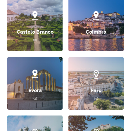
Castelo Branco
Coimbra
(0)
(20)
Évora
Faro
(2)
(9)