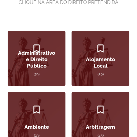
CLIQUE NA ÁREA DO DIREITO PRETENDIDA
Administrativo
e Direito
Alojamento
Público
Local
(79)
(50)
Ambiente
Arbitragem
(23)
(45)