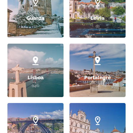
Guarda
Leiria
(2)
(8)
Lisboa
Portalegre
(146)
(2)