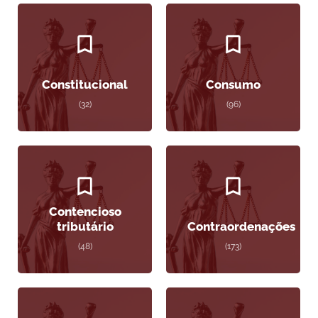
Constitucional
Consumo
(32)
(96)
Contencioso
tributário
Contraordenações
(48)
(173)