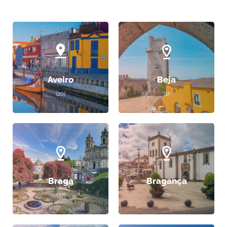
Aveiro
Beja
(20)
(1)
Braga
Bragança
(37)
(0)