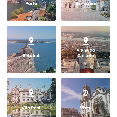
Porto
Santarém
(117)
(9)
Viana do
Setúbal
Castelo
(12)
(9)
Vila Real
Viseu
(5)
(10)