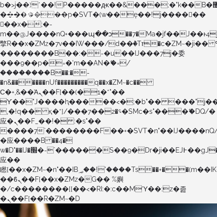
b�>j��)΄��!P�����ԫ��&���;�"k��B�޶�}
��������p�SVT�(w��ę��!j������
��x�;�-
m��@J����nQ+���պ��כ��7�Ma�jf��J��ͱ4j���Ѳ�
撆R��x�ZMz�7v��IW���/d��ٞ�Тז�c�ZM~�ji�� ߒ��sQz�����Ԡ��DW��3�De�n"��M�+/
��������B��:�-�u��IJ���7j�委
���9��p�=�'m��AN�ޭ�=/
��������B��:�-
�n&������nUf���������q��x�ZM~�
c��
Ϲ�+,&��Ὰܢ��F[��(�1�*"��
ϒ��"J����ԧ�����<�;�b"�� ���"j�����ܢ��F
,�!q�� қ�*]/���؝�2��7�SMc�s"���ޭ�DQ/�
应�ܢ��F_��!� :�s"��
����7`��������F��+�SVT�n"��IJ����nQ
�应����B ��4�
w�D"��IJ�׭�-`������S��9�Dr�ji��EJ߅��gJ�
应��
矁[��x�ZM~�n"��IB؃��!'����Тѕ��+��(m��IK�ʭ�/|
��ϐܢ��F[��x�ZMz�G�� %嬩
�/c��������[[��<�RI:�:c��MΎ��:z�졾
�ܢ��F[��R�ZM~�D