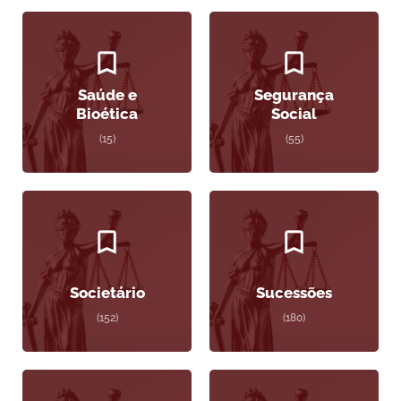
Saúde e
Segurança
Bioética
Social
(15)
(55)
Societário
Sucessões
(152)
(180)