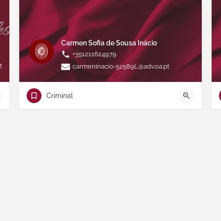
Carmen Sofia de Sousa Inácio
+351211624979
t
carmeninacio-52589L@adv.oa.pt
Criminal