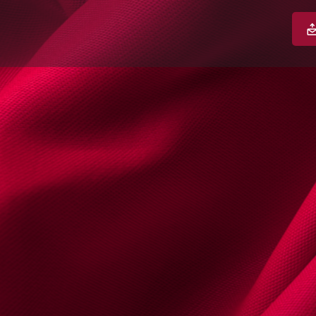
s
Documentos & Multimédia
Agenda | 
a
Envie um email
Encontrou um erro? Reporte
Contactos
Telefone
+351219330
Email
paula.belo-982