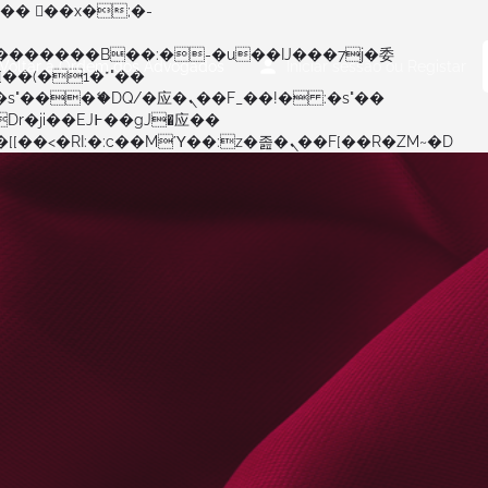
Voltar à Ordem dos Advogados
Iniciar sessão
ou
Registar
矁[��x�ZM~�n"��IB؃��!'����Тѕ��+��(m��IK�ʭ�/|��ϐܢ��F[��x�ZMz�G�� %嬩�/c��������[[��<�RI:�:c��MΎ��:z�졾�ܢ��F[��R�ZM~�D