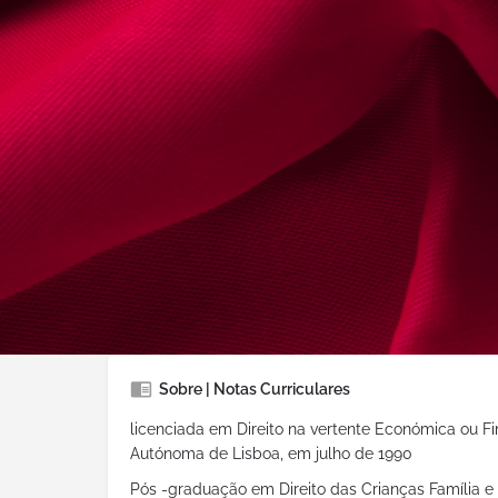
Conselho Regional
Lisboa
Delegação:
Loures
Idiomas Falados:
Português
Áreas de Prática
Criminal
Família e
Sobre | Notas Curriculares
licenciada em Direito na vertente Económica ou Fi
Autónoma de Lisboa, em julho de 1990
Pós -graduação em Direito das Crianças Família e