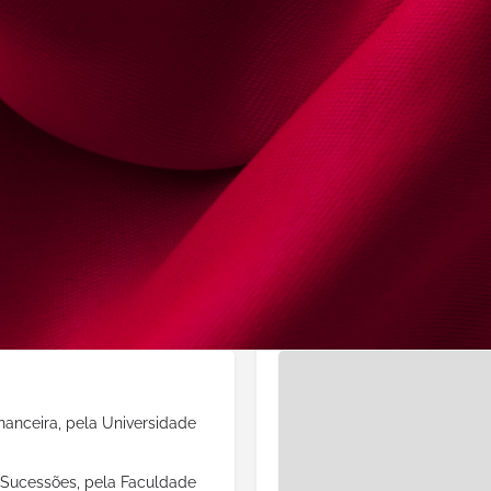
Email Alternativo
bel
Endereço
Av D Dinis, 40 - 1 Dto
Distrito:
Lisboa
 Menores
Violência Doméstica
Mapa de Localização
nanceira, pela Universidade
 Sucessões, pela Faculdade