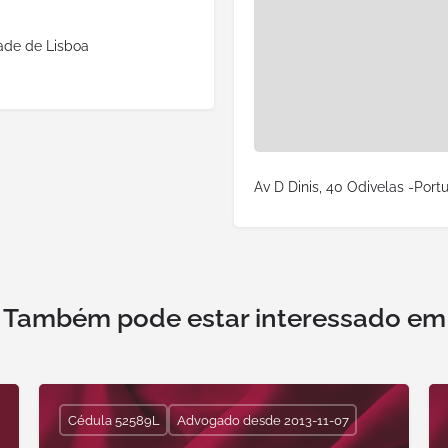
dade de Lisboa
Av D Dinis, 40 Odivelas -Port
Também pode estar interessado em
Cédula 52589L
Advogado desde 2013-11-07