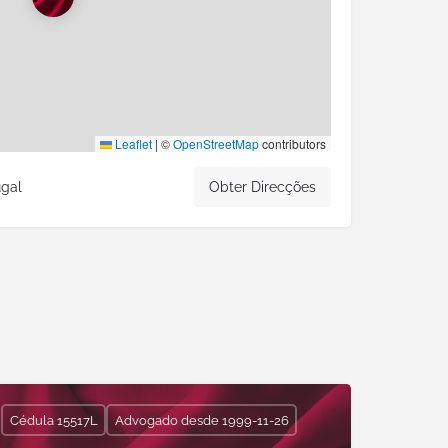
Leaflet
|
©
OpenStreetMap
contributors
ugal
Obter Direcções
Cédula 15517L
Advogado desde 1999-11-26