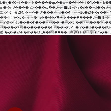
b�>j��)΄��!P�����ԫ��&���;�"k��B�޶�}��������p�SVT�(w��ę��!j������ ��x�;�-
m��@J����nQ+���պ��כ��7�Ma�jf��J��ͱ4j���Ѳ�
撆R��x�ZMz�7v��IW���/d��ٞ�Тז�c�ZM~�ji�� ߒ��sQz�����Ԡ��DW��3�De�n"��M�+/��������B��:�-�u��IJ���7j�委
���9��p�=�'m��AN�ޭ�=/��������B��:�-�n&�
ϒ��"J����ԧ�����<�;�b"�� ���"j�����ܢ��F[��x� ,�!q�� қ�*]/���؝�2��7�SMc�s"���ޭ�DQ/�应�ܢ��F_�
����7`��������F��+�SVT�n"��IJ����nQ/�应����B ��4� w�D"��IJ�׭�-`