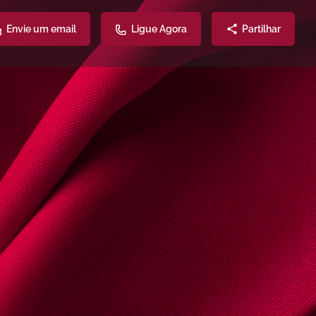
Envie um email
Ligue Agora
Partilhar
Atendimento
Partilhe
149
7l@adv.oa.pt