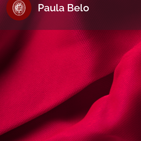
Paula Belo
Informaçõe
Ligue Agor
Sobre | Detalhes
Nome:
Paula Belo
Cédula Profissional nº
9827l