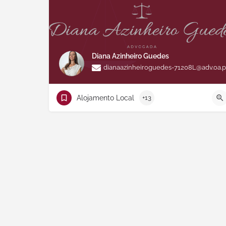
Diana Azinheiro Guedes
dianaazinheiroguedes-71208L@adv.oa.p
Alojamento Local
+13