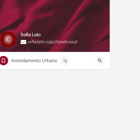
Sofia Lelo
sofia.lelo-15517l@adv.oa.pt
Arrendamento Urbano
+5