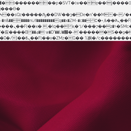
Página Inicial
Explore o Mapa
Boletim OA
�����nUf���������q��x�ZM~�
c�� Ϲ�+,&��Ὰܢ��F[��(�1�*"��
�!� :�s"��
������S��9�Dr�ji��EJ߅��gJ�应��