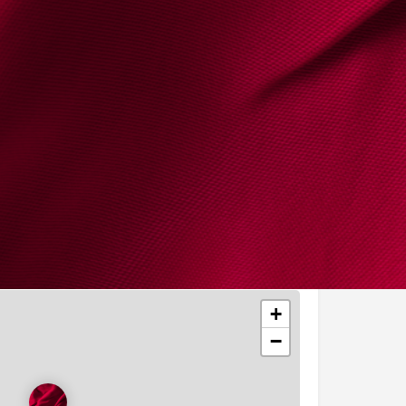
opaula@gmail.com
, 2675-327, Odivelas
+
−