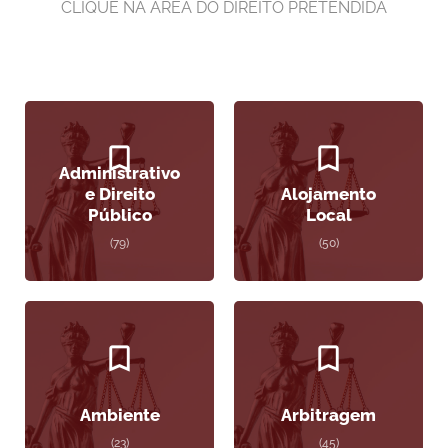
CLIQUE NA ÁREA DO DIREITO PRETENDIDA
Administrativo
e Direito
Alojamento
Público
Local
(79)
(50)
Ambiente
Arbitragem
(23)
(45)