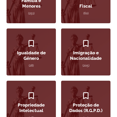
Família e
Menores
Fiscal
(251)
(60)
Igualdade de
Imigração e
Género
Nacionalidade
(28)
(205)
Propriedade
Proteção de
Intelectual
Dados (R.G.P.D.)