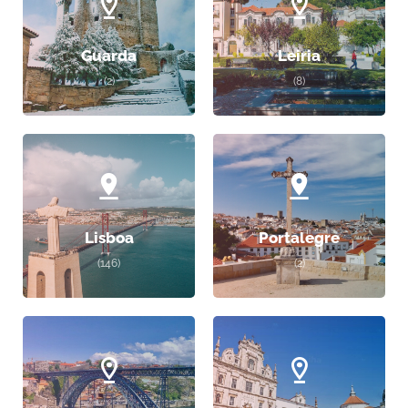
Guarda
Leiria
(2)
(8)
Lisboa
Portalegre
(146)
(2)