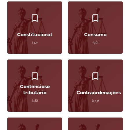
Constitucional
Consumo
(32)
(96)
Contencioso
tributário
Contraordenações
(48)
(173)