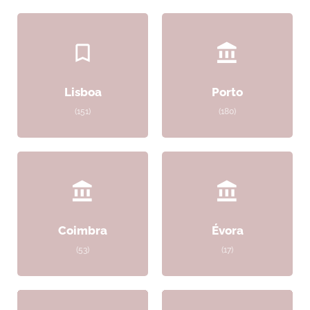
Lisboa
Porto
(151)
(180)
Coimbra
Évora
(53)
(17)