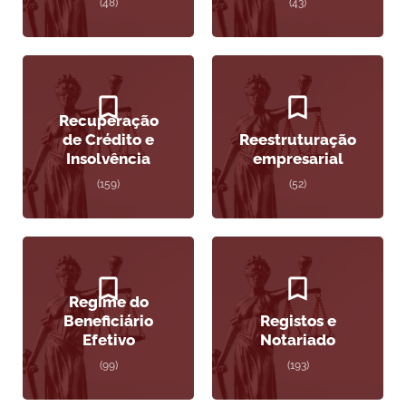
(48)
(43)
Recuperação
de Crédito e
Reestruturação
Insolvência
empresarial
(159)
(52)
Regime do
Beneficiário
Registos e
Efetivo
Notariado
(99)
(193)