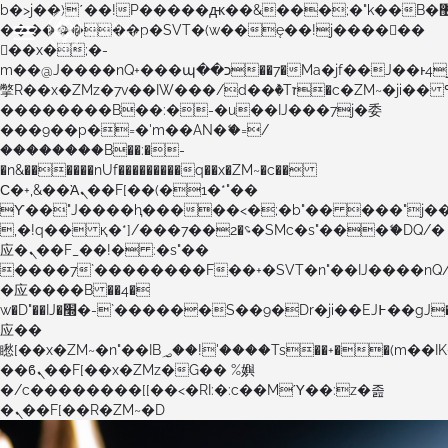
b�>j��)΄��!P�����ԫ��&���;�"k��B�޶�}
��������p�SVT�(w��ę��!j������
��x�;�-
m��@J����nQ+���պ��כ��7�Ma�jf��J��ͱ4j���Ѳ�
撆R��x�ZMz�7v��IW���/d��ٞ�Тז�c�ZM~�ji�� ߒ��sQz�����Ԡ��DW��3�De�n"��M�+/
��������B��:�-�u��IJ���7j�委
���9��p�=�'m��AN�ޭ�=/
��������B��:�-
�n&������nUf���������q��x�ZM~�
c��
Ϲ�+,&��Ὰܢ��F[��(�1�*"��
ϒ��"J����ԧ�����<�;�b"�� ���"j�����ܢ��F
,�!q�� қ�*]/���؝�2��7�SMc�s"���ޭ�DQ/�
应�ܢ��F_��!� :�s"��
����7`��������F��+�SVT�n"��IJ����nQ
�应����B ��4�
w�D"��IJ�׭�-`������S��9�Dr�ji��EJ߅��gJ�
应��
矁[��x�ZM~�n"��IB؃��!'����Тѕ��+��(m��IK�ʭ�/|
��ϐܢ��F[��x�ZMz�G�� %嬩
�/c��������[[��<�RI:�:c��MΎ��:z�졾
�ܢ��F[��R�ZM~�D