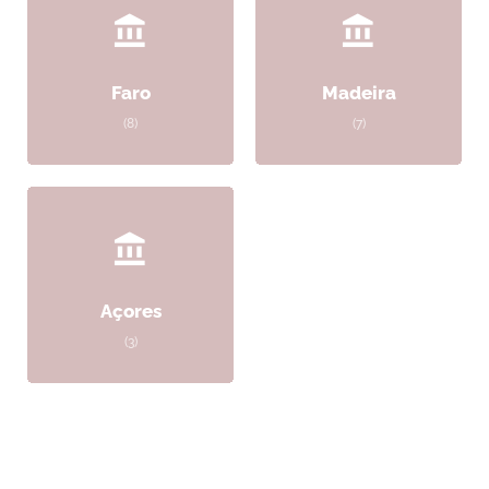
Faro
Madeira
(8)
(7)
Açores
(3)