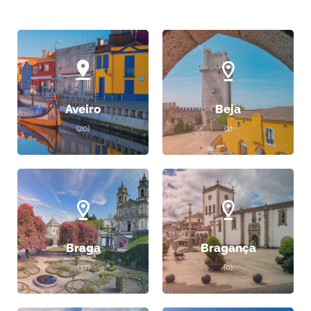
Aveiro
Beja
(20)
(1)
Braga
Bragança
(37)
(0)