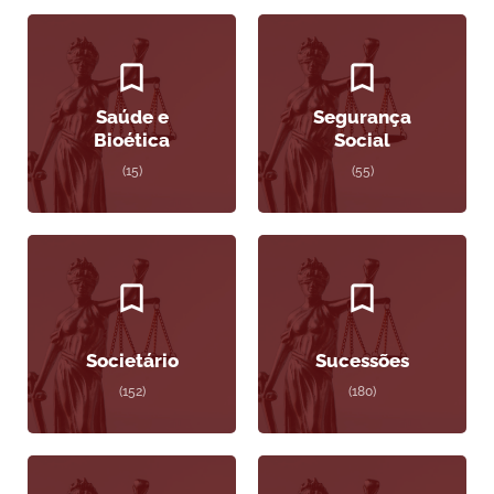
Saúde e
Segurança
Bioética
Social
(15)
(55)
Societário
Sucessões
(152)
(180)