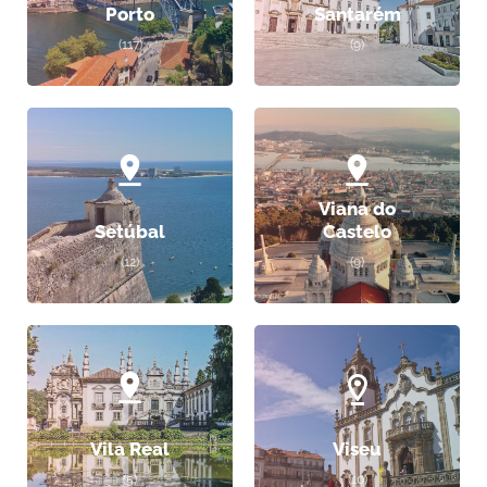
Porto
Santarém
(117)
(9)
Viana do
Setúbal
Castelo
(12)
(9)
Vila Real
Viseu
(5)
(10)