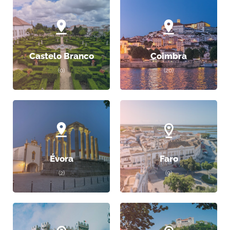
Castelo Branco
Coimbra
(0)
(20)
Évora
Faro
(2)
(9)