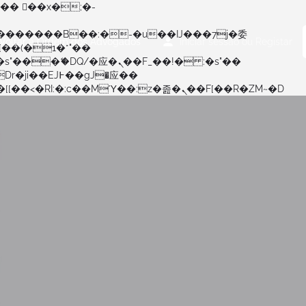
Voltar à Ordem dos Advogados
Iniciar sessão
ou
Registar
矁[��x�ZM~�n"��IB؃��!'����Тѕ��+��(m��IK�ʭ�/|��ϐܢ��F[��x�ZMz�G�� %嬩�/c��������[[��<�RI:�:c��MΎ��:z�졾�ܢ��F[��R�ZM~�D