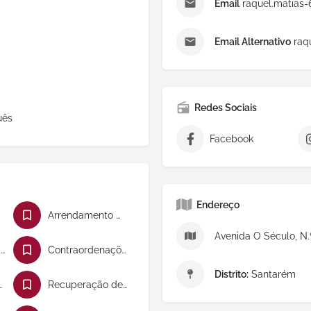
Email
raquel.matias-
Email Alternativo
raqu
Redes Sociais
uês
Facebook
Endereço
Arrendamento Urbano
Avenida O Século, N.
Contencioso tributário
Contraordenações
Distrito:
Santarém
 Menores
Recuperação de Crédito e Insolvência