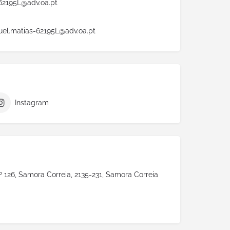
62195L@adv.oa.pt
el.matias-62195L@adv.oa.pt
Instagram
º 126, Samora Correia, 2135-231, Samora Correia