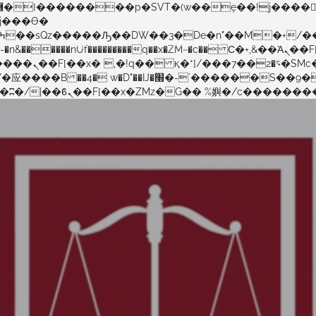
Página Inicial
Explore o Mapa
Boletim OA
�����nUf���������q��x�ZM~�
c�� Ϲ�+,&��Ὰܢ��F[��(�1�*"��
�!� :�s"��
������S��9�Dr�ji��EJ߅��gJ�应��