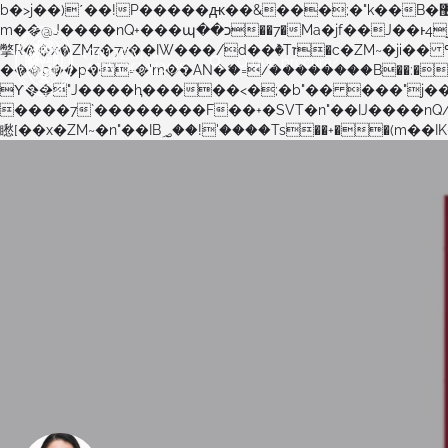
b�>j��)΄��!P�����ԫ��&���;�"k��B�޶�}��������p�SVT�(w��ę��!j������ ��x�;�-
m��@J����nQ+���պ��כ��7�Ma�jf��J��ͱ4j���Ѳ�
撆R��x�ZMz�7v��IW���/d��ٞ�Тז�c�ZM~�ji�� ߒ��sQz�����Ԡ��DW��3�De�n"��M�+/��������B��:�-�u��IJ���7j�委
���9��p�=�'m��AN�ޭ�=/��������B��:�-�n&�
ϒ��"J����ԧ�����<�;�b"�� ���"j�����ܢ��F[��x� ,�!q�� қ�*]/���؝�2��7�SMc�s"���ޭ�DQ/�应�ܢ��F_�
����7`��������F��+�SVT�n"��IJ����nQ/�应����B ��4� w�D"��IJ�׭�-`