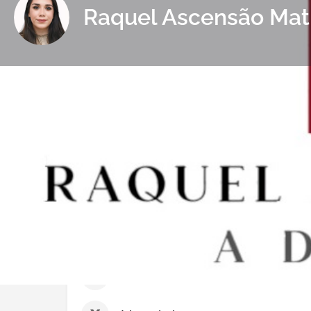
Raquel Ascensão Mat
Informaçõe
Ligue Agor
Sobre | Detalhes
Nome:
Raquel Ascensão Matias
Cédula Profissional nº
62195L