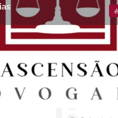
ias
s
Documentos & Multimédia
Agenda | 
a
Envie um email
Encontrou um erro? Reporte
Contactos
Telefone
+3512631519
Telemóvel
+35193349