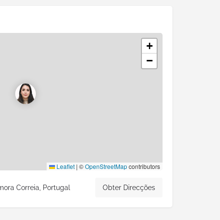
+
−
Leaflet
|
©
OpenStreetMap
contributors
mora Correia, Portugal
Obter Direcções