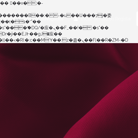
Voltar à Ordem dos Advogados
Iniciar sessão
ou
Registar
矁[��x�ZM~�n"��IB؃��!'����Тѕ��+��(m��IK�ʭ�/|��ϐܢ��F[��x�ZMz�G�� %嬩�/c��������[[��<�RI:�:c��MΎ��:z�졾�ܢ��F[��R�ZM~�D