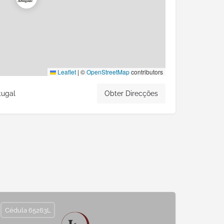
Leaflet
|
©
OpenStreetMap
contributors
tugal
Obter Direcções
Cédula 65263L