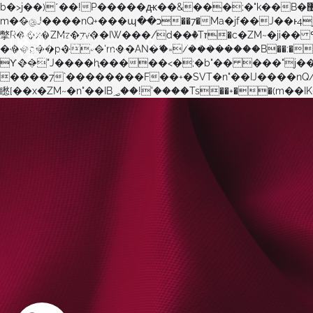
b�>j��)΄��!P�����ԫ��&���;�"k��B�޶�}��������p�SVT�(w��ę��!j������ ��x�;�-
m��@J����nQ+���պ��כ��7�Ma�jf��J��ͱ4j���Ѳ�
撆R��x�ZMz�7v��IW���/d��ٞ�Тז�c�ZM~�ji�� ߒ��sQz�����Ԡ��DW��3�De�n"��M�+/��������B��:�-�u��IJ���7j�委
���9��p�=�'m��AN�ޭ�=/��������B��:�-�n&�
ϒ��"J����ԧ�����<�;�b"�� ���"j�����ܢ��F[��x� ,�!q�� қ�*]/���؝�2��7�SMc�s"���ޭ�DQ/�应�ܢ��F_�
����7`��������F��+�SVT�n"��IJ����nQ/�应����B ��4� w�D"��IJ�׭�-`