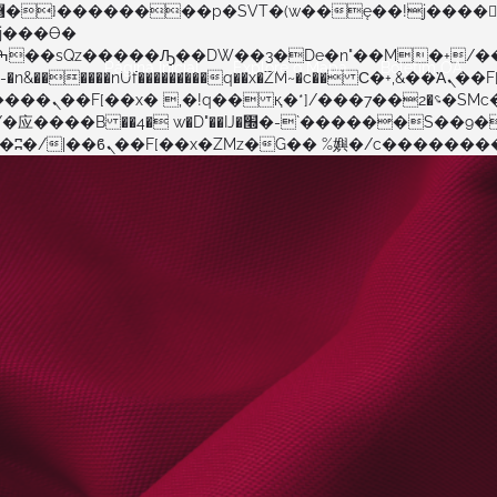
Página Inicial
Explore o Mapa
Boletim OA
�����nUf���������q��x�ZM~�
c�� Ϲ�+,&��Ὰܢ��F[��(�1�*"��
�!� :�s"��
������S��9�Dr�ji��EJ߅��gJ�应��