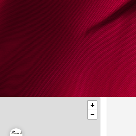
.pedrorosaborgesadvogado.com
 2710-096, Cabriz
+
−