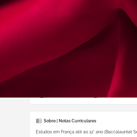
Conselho Regional
Lisboa
Idiomas Falados:
Francês, Inglês
Áreas de Prática
Administrativo e Direito Público
Arrendamento Urbano
Criminal
Fiscal
Trabalho
Urbanismo e I
Sobre | Notas Curriculares
Estudos em França até ao 12° ano (Baccalauréat Séri