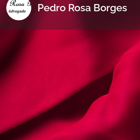
Pedro Rosa Borges
Informaçõe
Envie um 
Sobre | Detalhes
Nome:
Pedro Rosa Borges
Cédula Profissional nº
64161L