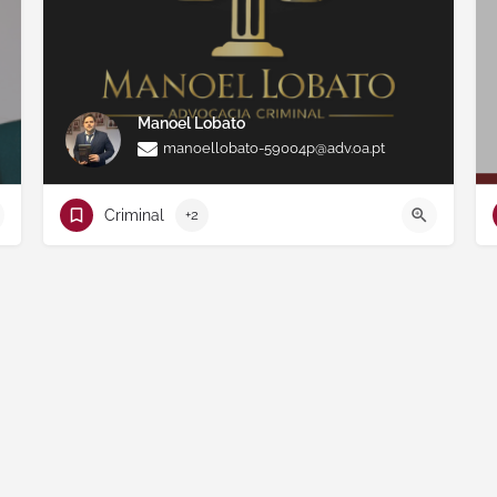
Manoel Lobato
manoellobato-59004p@adv.oa.pt
Criminal
+2