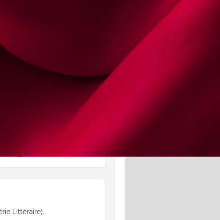
Website
https://www
Endereço
Rua da Agueira n°21,
Contencioso tributário
Distrito:
Lisboa
Sucessões
Mapa de Localização
mobiliário e Construção
Segurança Social
e Littéraire).