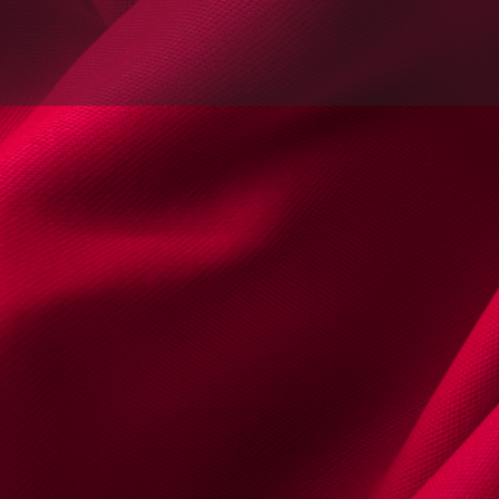
s
Documentos & Multimédia
Agenda | 
email
Website
Encontrou um erro? Reporte
Contactos
Telemóvel
+35191886
Email
pborges-64161