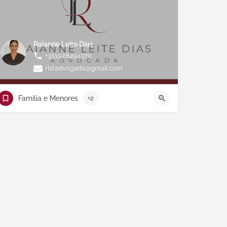
Raianne Leite Dias
+351928494370
rld.advogada@gmail.com
Família e Menores
+2