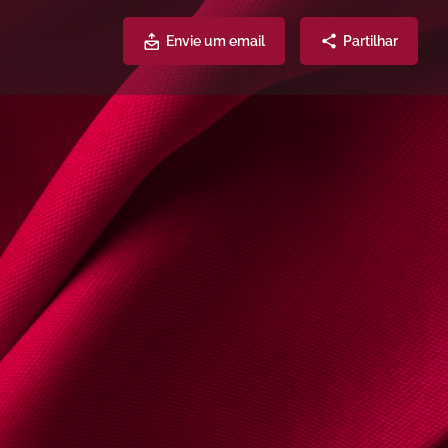
Envie um email
Partilhar
Atendimento
Partilhe
9474
L@adv.oa.pt