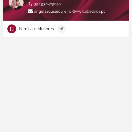
351 930405656
angelasousaloureiro-65565p@adv.oa.pt
Família e Menores
+8