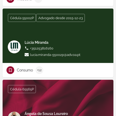
Cédula 55002P
Advogado desde 2015-12-23
Lúcia Miranda
+351253816160
lucia.miranda-55002p@adv.oa.pt
Consumo
+12
Cédula 65565P
Ângela de Sousa Loureiro