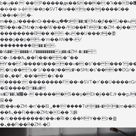
b�>j��)΄��!P�����ԫ��&���;�"k��B�޶�}
��������p�SVT�(w��ę��!j������
��x�;�-
m��@J����nQ+���պ��כ��7�Ma�jf��J��ͱ4j���Ѳ�
撆R��x�ZMz�7v��IW���/d��ٞ�Тז�c�ZM~�ji�� ߒ��sQz�����Ԡ��DW��3�De�n"��M�+/
��������B��:�-�u��IJ���7j�委
���9��p�=�'m��AN�ޭ�=/
��������B��:�-
�n&������nUf���������q��x�ZM~�
c��
Ϲ�+,&��Ὰܢ��F[��(�1�*"��
ϒ��"J����ԧ�����<�;�b"�� ���"j�����ܢ��F
,�!q�� қ�*]/���؝�2��7�SMc�s"���ޭ�DQ/�
应�ܢ��F_��!� :�s"��
����7`��������F��+�SVT�n"��IJ����nQ
�应����B ��4�
w�D"��IJ�׭�-`������S��9�Dr�ji��EJ߅��gJ�
应��
矁[��x�ZM~�n"��IB؃��!'����Тѕ��+��(m��IK�ʭ�/|
��ϐܢ��F[��x�ZMz�G�� %嬩
�/c��������[[��<�RI:�:c��MΎ��:z�졾
�ܢ��F[��R�ZM~�D