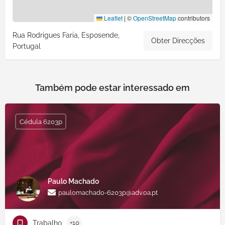
Leaflet
|
©
OpenStreetMap
contributors
Rua Rodrigues Faria, Esposende,
Obter Direcções
Portugal
Também pode estar interessado em
Cédula 6203p
Paulo Machado
paulomachado-6203p@adv.oa.pt
Trabalho
+10