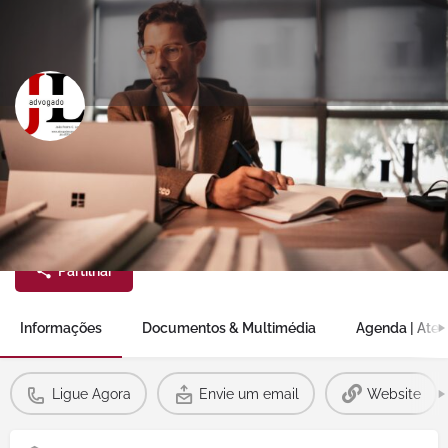
joao lopes
Envie um email
Ligue Agora
Partilhar
Informações
Documentos & Multimédia
Agenda | Ate
Ligue Agora
Envie um email
Website