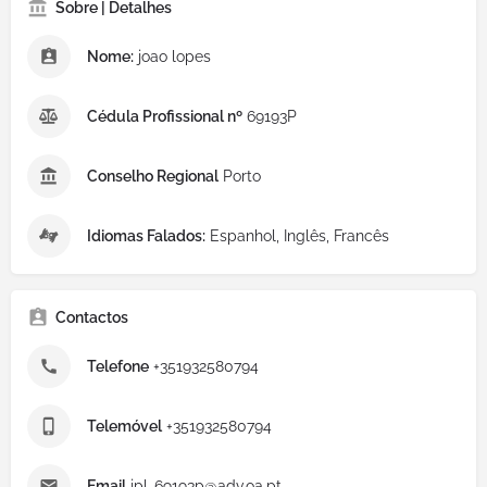
Sobre | Detalhes
Nome:
joao lopes
Cédula Profissional nº
69193P
Conselho Regional
Porto
Idiomas Falados:
Espanhol, Inglês, Francês
Contactos
Telefone
+351932580794
Telemóvel
+351932580794
Email
jpl-69193p@adv.oa.pt