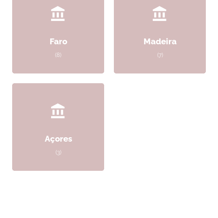
Faro
Madeira
(8)
(7)
Açores
(3)