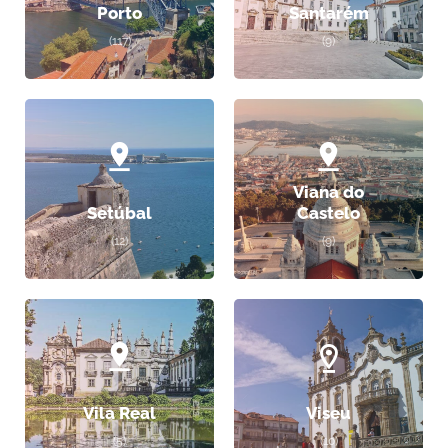
Porto
Santarém
(117)
(9)
Viana do
Setúbal
Castelo
(12)
(9)
Vila Real
Viseu
(5)
(10)