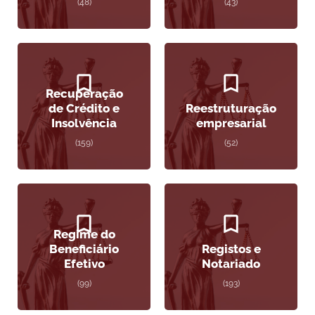
(48)
(43)
Recuperação
de Crédito e
Reestruturação
Insolvência
empresarial
(159)
(52)
Regime do
Beneficiário
Registos e
Efetivo
Notariado
(99)
(193)