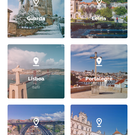
Guarda
Leiria
(2)
(8)
Lisboa
Portalegre
(146)
(2)