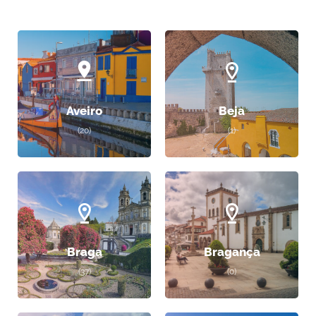
Aveiro
Beja
(20)
(1)
Braga
Bragança
(37)
(0)