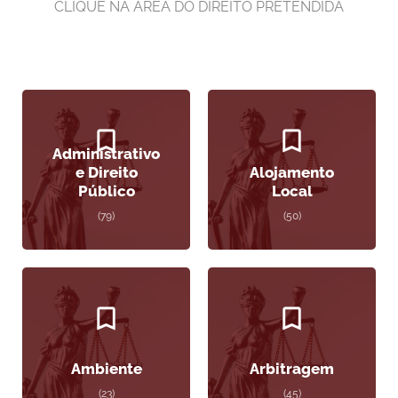
CLIQUE NA ÁREA DO DIREITO PRETENDIDA
Administrativo
e Direito
Alojamento
Público
Local
(79)
(50)
Ambiente
Arbitragem
(23)
(45)