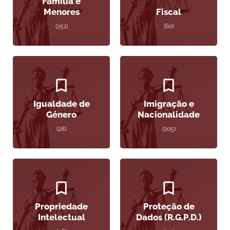
Família e
Menores
Fiscal
(251)
(60)
Igualdade de
Imigração e
Género
Nacionalidade
(28)
(205)
Propriedade
Proteção de
Intelectual
Dados (R.G.P.D.)