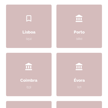
Lisboa
Porto
(151)
(180)
Coimbra
Évora
(53)
(17)