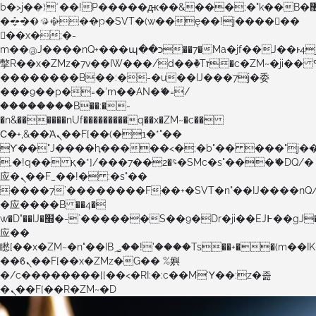
b�>j��)΄��!P�����ԫ��&���;�"k��B�޶�}
��������p�SVT�(w��ę��!j������
��x�;�-
m��@J����nQ+���պ��כ��7�Ma�jf��J��ͱ4j���Ѳ�
撆R��x�ZMz�7v��IW���/d��ٞ�Тז�c�ZM~�ji�� ߒ��sQz�����Ԡ��DW��3�De�n"��M�+/
��������B��:�-�u��IJ���7j�委
���9��p�=�'m��AN�ޭ�=/
��������B��:�-
�n&������nUf���������q��x�ZM~�
c��
Ϲ�+,&��Ὰܢ��F[��(�1�*"��
ϒ��"J����ԧ�����<�;�b"�� ���"j�����ܢ��F
,�!q�� қ�*]/���؝�2��7�SMc�s"���ޭ�DQ/�
应�ܢ��F_��!� :�s"��
����7`��������F��+�SVT�n"��IJ����nQ
�应����B ��4�
w�D"��IJ�׭�-`������S��9�Dr�ji��EJ߅��gJ�
应��
矁[��x�ZM~�n"��IB؃��!'����Тѕ��+��(m��IK�ʭ�/|
��ϐܢ��F[��x�ZMz�G�� %嬩
�/c��������[[��<�RI:�:c��MΎ��:z�졾
�ܢ��F[��R�ZM~�D