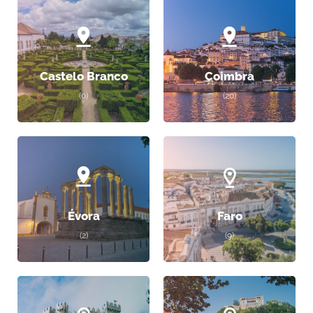
Castelo Branco
Coimbra
(0)
(20)
Évora
Faro
(2)
(9)