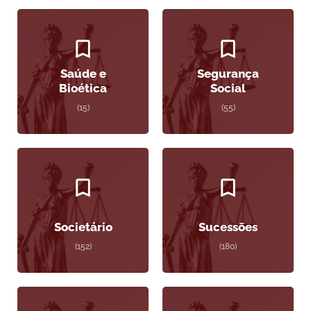
Saúde e
Segurança
Bioética
Social
(15)
(55)
Societário
Sucessões
(152)
(180)