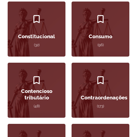
Constitucional
Consumo
(32)
(96)
Contencioso
tributário
Contraordenações
(48)
(173)