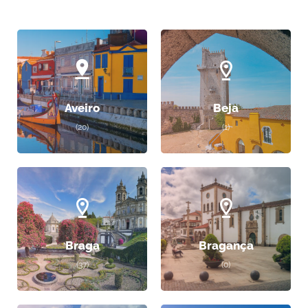
Aveiro
Beja
(20)
(1)
Braga
Bragança
(37)
(0)