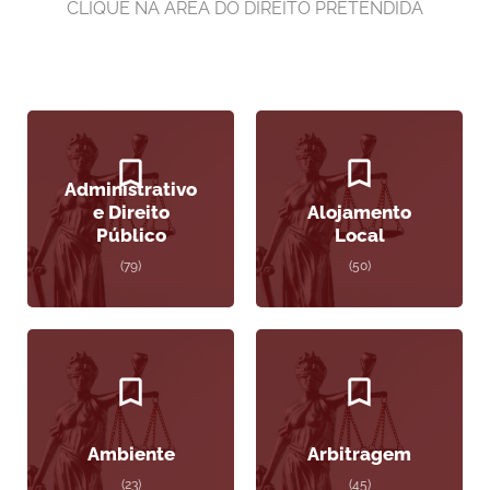
CLIQUE NA ÁREA DO DIREITO PRETENDIDA
Administrativo
e Direito
Alojamento
Público
Local
(79)
(50)
Ambiente
Arbitragem
(23)
(45)