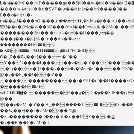
b�>j��)΄��!P�����ԫ��&���;�"k��B�޶�}
��������p�SVT�(w��ę��!j������
��x�;�-
m��@J����nQ+���պ��כ��7�Ma�jf��J��ͱ4j���Ѳ�
撆R��x�ZMz�7v��IW���/d��ٞ�Тז�c�ZM~�ji�� ߒ��sQz�����Ԡ��DW��3�De�n"��M�+/
��������B��:�-�u��IJ���7j�委
���9��p�=�'m��AN�ޭ�=/
��������B��:�-
�n&������nUf���������q��x�ZM~�
c��
Ϲ�+,&��Ὰܢ��F[��(�1�*"��
ϒ��"J����ԧ�����<�;�b"�� ���"j�����ܢ��F
,�!q�� қ�*]/���؝�2��7�SMc�s"���ޭ�DQ/�
应�ܢ��F_��!� :�s"��
����7`��������F��+�SVT�n"��IJ����nQ
�应����B ��4�
w�D"��IJ�׭�-`������S��9�Dr�ji��EJ߅��gJ�
应��
矁[��x�ZM~�n"��IB؃��!'����Тѕ��+��(m��IK�ʭ�/|
��ϐܢ��F[��x�ZMz�G�� %嬩
�/c��������[[��<�RI:�:c��MΎ��:z�졾
�ܢ��F[��R�ZM~�D