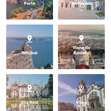
Porto
Santarém
(117)
(9)
Viana do
Setúbal
Castelo
(12)
(9)
Vila Real
Viseu
(5)
(10)