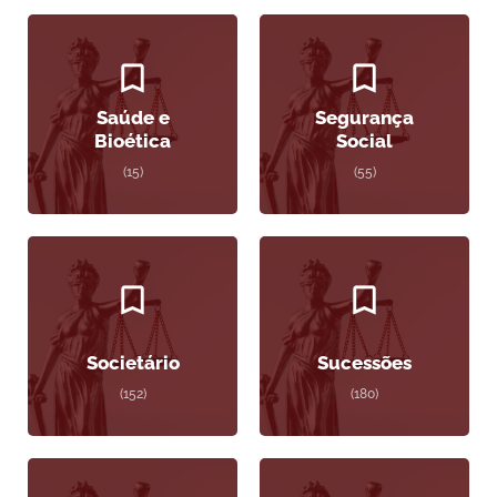
Saúde e
Segurança
Bioética
Social
(15)
(55)
Societário
Sucessões
(152)
(180)