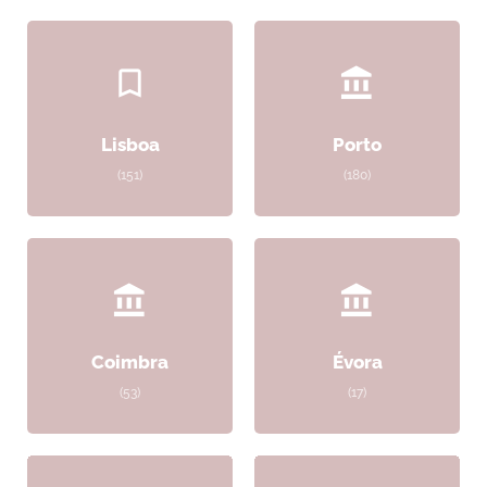
Lisboa
Porto
(151)
(180)
Coimbra
Évora
(53)
(17)