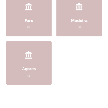
Faro
Madeira
(8)
(7)
Açores
(3)