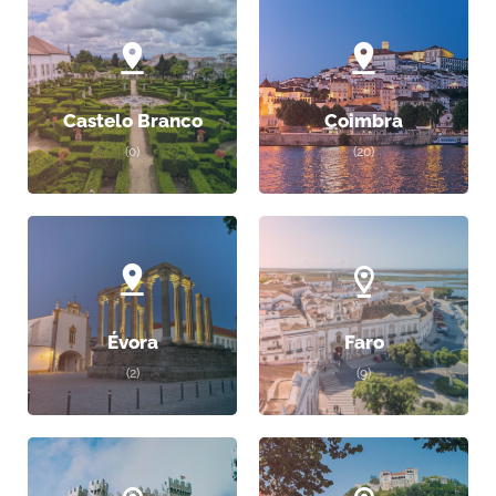
Castelo Branco
Coimbra
(0)
(20)
Évora
Faro
(2)
(9)