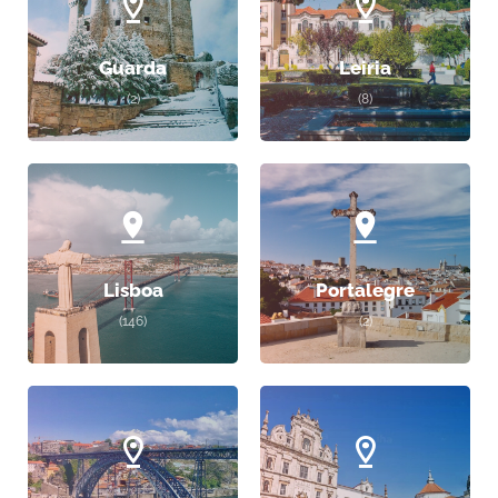
Guarda
Leiria
(2)
(8)
Lisboa
Portalegre
(146)
(2)