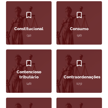
Constitucional
Consumo
(32)
(96)
Contencioso
tributário
Contraordenações
(48)
(173)