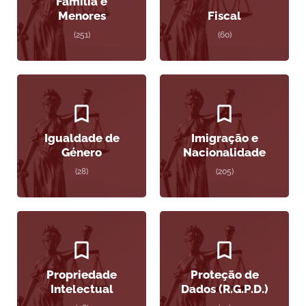
Família e
Menores
Fiscal
(251)
(60)
Igualdade de
Imigração e
Género
Nacionalidade
(28)
(205)
Propriedade
Proteção de
Intelectual
Dados (R.G.P.D.)