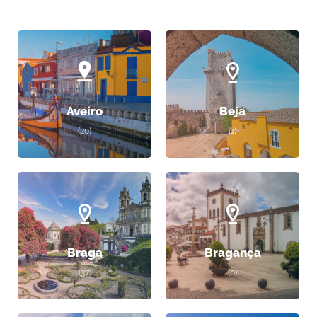
Aveiro
Beja
(20)
(1)
Braga
Bragança
(37)
(0)