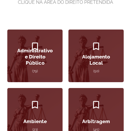
CLIQUE NA ÁREA DO DIREITO PRETENDIDA
Administrativo
e Direito
Alojamento
Público
Local
(79)
(50)
Ambiente
Arbitragem
(23)
(45)