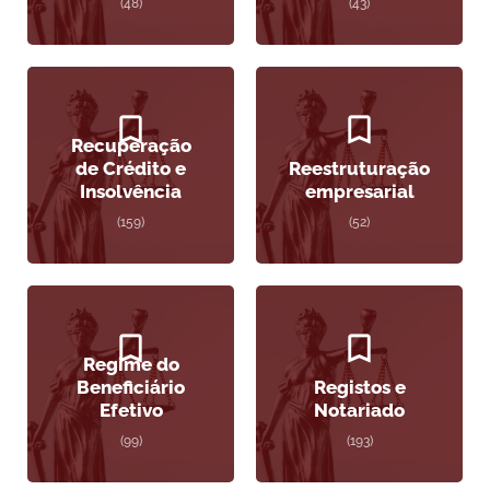
(48)
(43)
Recuperação
de Crédito e
Reestruturação
Insolvência
empresarial
(159)
(52)
Regime do
Beneficiário
Registos e
Efetivo
Notariado
(99)
(193)