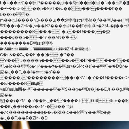
b�>j��)΄��!P�����ԫ��&���;�"k��B�޶�}
��������p�SVT�(w��ę��!j������
��x�;�-
m��@J����nQ+���պ��כ��7�Ma�jf��J��ͱ4j���Ѳ�
撆R��x�ZMz�7v��IW���/d��ٞ�Тז�c�ZM~�ji�� ߒ��sQz�����Ԡ��DW��3�De�n"��M�+/
��������B��:�-�u��IJ���7j�委
���9��p�=�'m��AN�ޭ�=/
��������B��:�-
�n&������nUf���������q��x�ZM~�
c��
Ϲ�+,&��Ὰܢ��F[��(�1�*"��
ϒ��"J����ԧ�����<�;�b"�� ���"j�����ܢ��F
,�!q�� қ�*]/���؝�2��7�SMc�s"���ޭ�DQ/�
应�ܢ��F_��!� :�s"��
����7`��������F��+�SVT�n"��IJ����nQ
�应����B ��4�
w�D"��IJ�׭�-`������S��9�Dr�ji��EJ߅��gJ�
应��
矁[��x�ZM~�n"��IB؃��!'����Тѕ��+��(m��IK�ʭ�/|
��ϐܢ��F[��x�ZMz�G�� %嬩
�/c��������[[��<�RI:�:c��MΎ��:z�졾
�ܢ��F[��R�ZM~�D