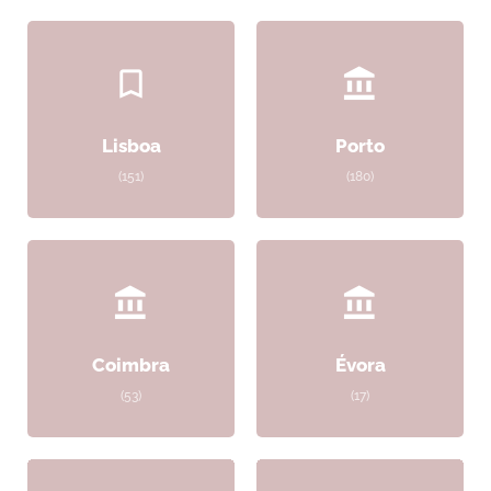
Lisboa
Porto
(151)
(180)
Coimbra
Évora
(53)
(17)