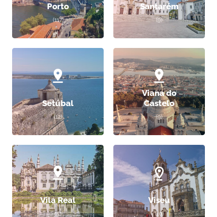
Porto
Santarém
(117)
(9)
Viana do
Setúbal
Castelo
(12)
(9)
Vila Real
Viseu
(5)
(10)