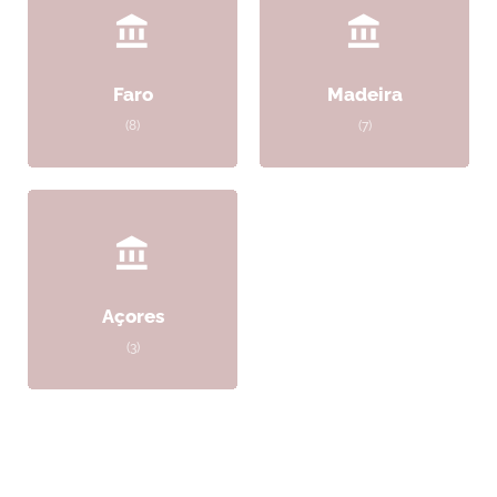
Faro
Madeira
(8)
(7)
Açores
(3)