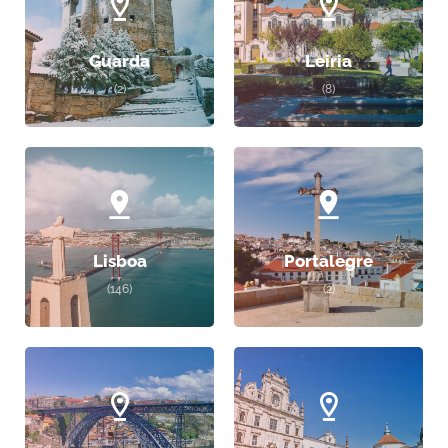
Guarda
Leiria
(2)
(8)
Lisboa
Portalegre
(146)
(2)