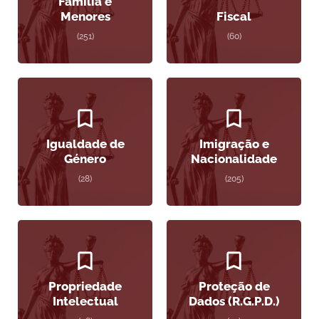
Família e
Menores
Fiscal
(251)
(60)
Igualdade de
Imigração e
Género
Nacionalidade
(28)
(205)
Propriedade
Proteção de
Intelectual
Dados (R.G.P.D.)