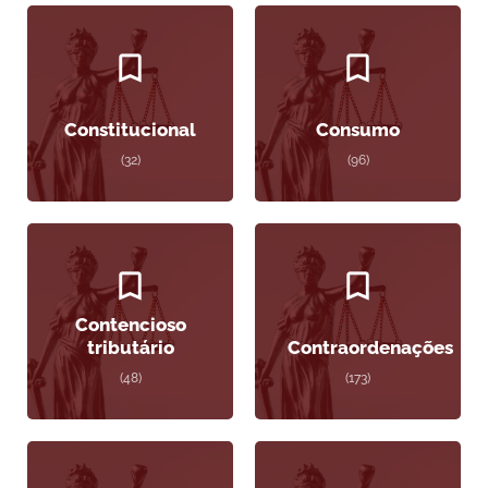
Constitucional
Consumo
(32)
(96)
Contencioso
tributário
Contraordenações
(48)
(173)