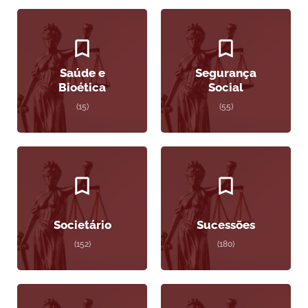
Saúde e
Segurança
Bioética
Social
(15)
(55)
Societário
Sucessões
(152)
(180)