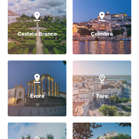
Castelo Branco
Coimbra
(0)
(20)
Évora
Faro
(2)
(9)