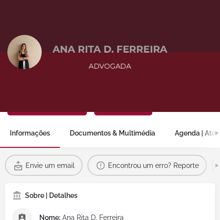
Ana Rita D. Ferreira
Envie um email
Partilhar
Informações
Documentos & Multimédia
Agenda | Ate
Envie um email
Encontrou um erro? Reporte
Sobre | Detalhes
Nome:
Ana Rita D. Ferreira