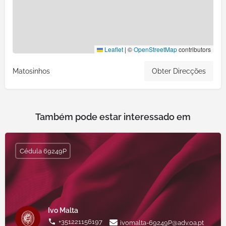
Leaflet
|
©
OpenStreetMap
contributors
Matosinhos
Obter Direcções
Também pode estar interessado em
Cédula 69249P
Ivo Malta
+351221156197
ivomalta-69249P@adv.oa.pt