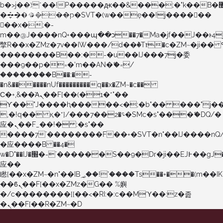
b�>j��)΄��!P�����ԫ��&���;�"k��B�޶�}
��������p�SVT�(w��ę��!j������
��x�;�-
m��@J����nQ+���պ��כ��7�Ma�jf��J��ͱ4j���Ѳ�
撆R��x�ZMz�7v��IW���/d��ٞ�Тז�c�ZM~�ji�� ߒ��sQz�����Ԡ��DW��3�De�n"��M�+/
��������B��:�-�u��IJ���7j�委
���9��p�=�'m��AN�ޭ�=/
��������B��:�-
�n&������nUf���������q��x�ZM~�
c��
Ϲ�+,&��Ὰܢ��F[��(�1�*"��
ϒ��"J����ԧ�����<�;�b"�� ���"j�����ܢ��F
,�!q�� қ�*]/���؝�2��7�SMc�s"���ޭ�DQ/�
应�ܢ��F_��!� :�s"��
����7`��������F��+�SVT�n"��IJ����nQ
�应����B ��4�
w�D"��IJ�׭�-`������S��9�Dr�ji��EJ߅��gJ�
应��
矁[��x�ZM~�n"��IB؃��!'����Тѕ��+��(m��IK�ʭ�/|
��ϐܢ��F[��x�ZMz�G�� %嬩
�/c��������[[��<�RI:�:c��MΎ��:z�졾
�ܢ��F[��R�ZM~�D