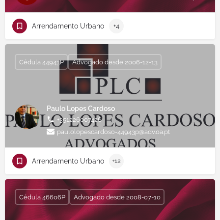
Arrendamento Urbano
+4
Cédula 44943P
Advogado desde 2006-12-13
Paulo Lopes Cardoso
+351226007426
paulolopescardoso-44943p@adv.oa.pt
Arrendamento Urbano
+12
Cédula 46606P
Advogado desde 2008-07-10