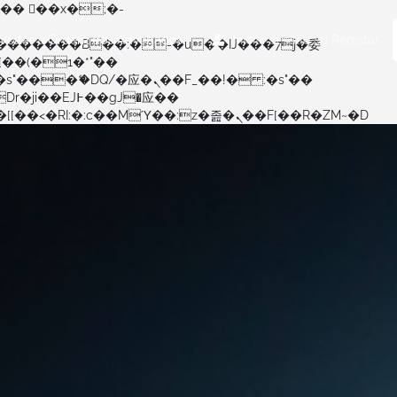
Voltar à Ordem dos Advogados
Iniciar sessão
ou
Registar
矁[��x�ZM~�n"��IB؃��!'����Тѕ��+��(m��IK�ʭ�/|��ϐܢ��F[��x�ZMz�G�� %嬩�/c��������[[��<�RI:�:c��MΎ��:z�졾�ܢ��F[��R�ZM~�D