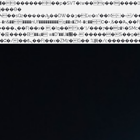
Página Inicial
Explore o Mapa
Boletim OA
�����nUf���������q��x�ZM~�
c�� Ϲ�+,&��Ὰܢ��F[��(�1�*"��
�!� :�s"��
������S��9�Dr�ji��EJ߅��gJ�应��