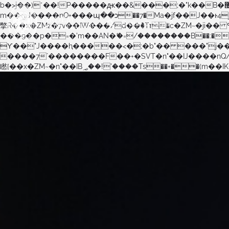
b�>j��)΄��!P�����ԫ��&���;�"k��B�޶�}��������p�SVT�(w��ę��!j������ ��x�;�-
m��@J����nQ+���պ��כ��7�Ma�jf��J��ͱ4j���Ѳ�
撆R��x�ZMz�7v��IW���/d��ٞ�Тז�c�ZM~�ji�� ߒ��sQz�����Ԡ��DW��3�De�n"��M�+/��������B��:�-�u��IJ���7j�委
���9��p�=�'m��AN�ޭ�=/��������B��:�-�n&�
ϒ��"J����ԧ�����<�;�b"�� ���"j�����ܢ��F[��x� ,�!q�� қ�*]/���؝�2��7�SMc�s"���ޭ�DQ/�应�ܢ��F_�
����7`��������F��+�SVT�n"��IJ����nQ/�应����B ��4� w�D"��IJ�׭�-`