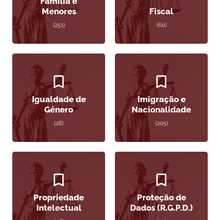
Família e
Menores
Fiscal
(251)
(60)
Igualdade de
Imigração e
Género
Nacionalidade
(28)
(205)
Propriedade
Proteção de
Intelectual
Dados (R.G.P.D.)