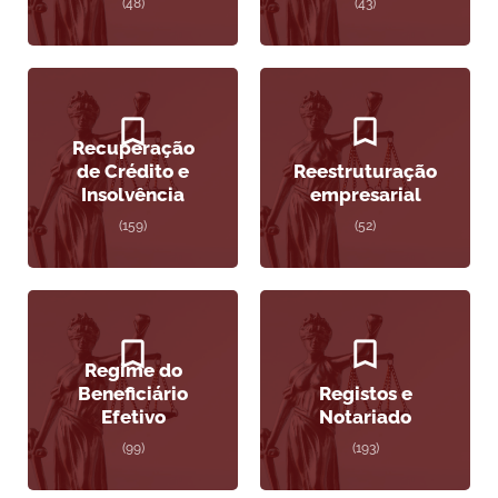
(48)
(43)
Recuperação
de Crédito e
Reestruturação
Insolvência
empresarial
(159)
(52)
Regime do
Beneficiário
Registos e
Efetivo
Notariado
(99)
(193)