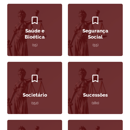
Saúde e
Segurança
Bioética
Social
(15)
(55)
Societário
Sucessões
(152)
(180)