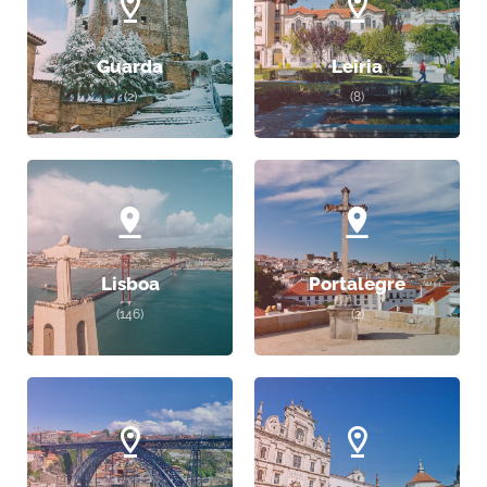
Guarda
Leiria
(2)
(8)
Lisboa
Portalegre
(146)
(2)