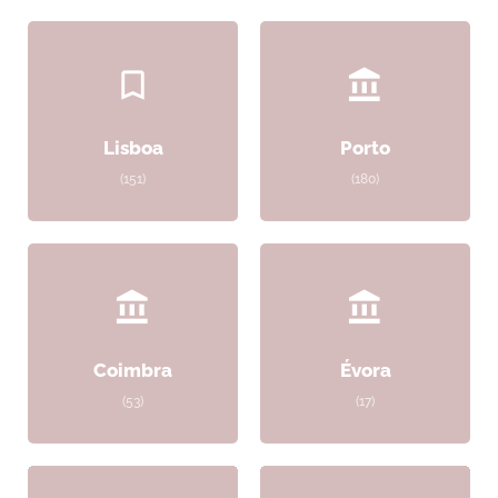
Lisboa
Porto
(151)
(180)
Coimbra
Évora
(53)
(17)