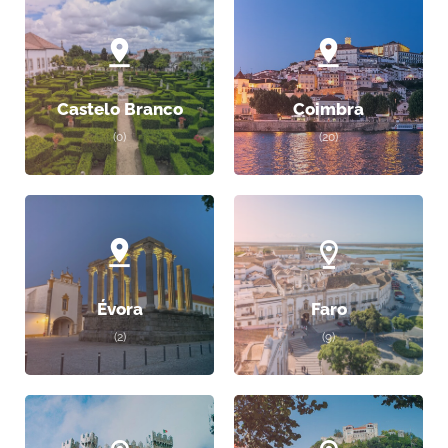
Castelo Branco
Coimbra
(0)
(20)
Évora
Faro
(2)
(9)