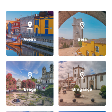
Aveiro
Beja
(20)
(1)
Braga
Bragança
(37)
(0)