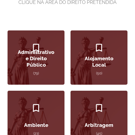
CLIQUE NA ÁREA DO DIREITO PRETENDIDA
Administrativo
e Direito
Alojamento
Público
Local
(79)
(50)
Ambiente
Arbitragem
(23)
(45)