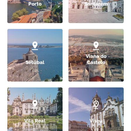
Porto
Santarém
(117)
(9)
Viana do
Setúbal
Castelo
(12)
(9)
Vila Real
Viseu
(5)
(10)