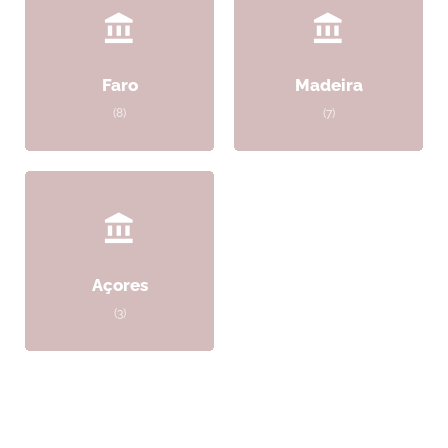
Faro
Madeira
(8)
(7)
Açores
(3)