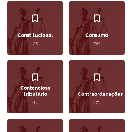
Constitucional
Consumo
(32)
(96)
Contencioso
tributário
Contraordenações
(48)
(173)