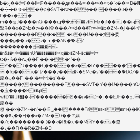
b�>j��)΄��!P�����ԫ��&���;�"k��B�޶�}
��������p�SVT�(w��ę��!j������
��x�;�-
m��@J����nQ+���պ��כ��7�Ma�jf��J��ͱ4j���Ѳ�
撆R��x�ZMz�7v��IW���/d��ٞ�Тז�c�ZM~�ji�� ߒ��sQz�����Ԡ��DW��3�De�n"��M�+/
��������B��:�-�u��IJ���7j�委
���9��p�=�'m��AN�ޭ�=/
��������B��:�-
�n&������nUf���������q��x�ZM~�
c��
Ϲ�+,&��Ὰܢ��F[��(�1�*"��
ϒ��"J����ԧ�����<�;�b"�� ���"j�����ܢ��F
,�!q�� қ�*]/���؝�2��7�SMc�s"���ޭ�DQ/�
应�ܢ��F_��!� :�s"��
����7`��������F��+�SVT�n"��IJ����nQ
�应����B ��4�
w�D"��IJ�׭�-`������S��9�Dr�ji��EJ߅��gJ�
应��
矁[��x�ZM~�n"��IB؃��!'����Тѕ��+��(m��IK�ʭ�/|
��ϐܢ��F[��x�ZMz�G�� %嬩
�/c��������[[��<�RI:�:c��MΎ��:z�졾
�ܢ��F[��R�ZM~�D