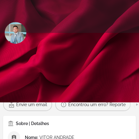
VITOR ANDRADE
Envie um email
Partilhar
Informações
Documentos & Multimédia
Agenda | Ate
Envie um email
Encontrou um erro? Reporte
Sobre | Detalhes
Nome:
VITOR ANDRADE