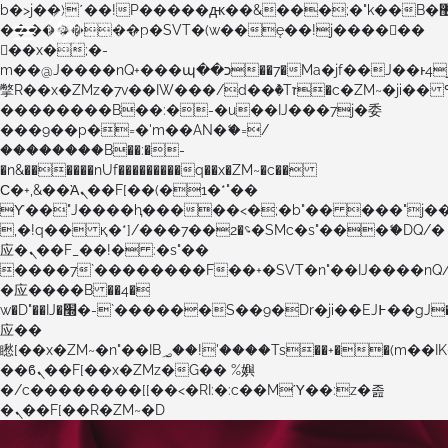
b�>j��)΄��!P�����ԫ��&���;�"k��B�޶�}
��������p�SVT�(w��ę��!j������
��x�;�-
m��@J����nQ+���պ��כ��7�Ma�jf��J��ͱ4j���Ѳ�
撆R��x�ZMz�7v��IW���/d��ٞ�Тז�c�ZM~�ji�� ߒ��sQz�����Ԡ��DW��3�De�n"��M�+/
��������B��:�-�u��IJ���7j�委
���9��p�=�'m��AN�ޭ�=/
��������B��:�-
�n&������nUf���������q��x�ZM~�
c��
Ϲ�+,&��Ὰܢ��F[��(�1�*"��
ϒ��"J����ԧ�����<�;�b"�� ���"j�����ܢ��F
,�!q�� қ�*]/���؝�2��7�SMc�s"���ޭ�DQ/�
应�ܢ��F_��!� :�s"��
����7`��������F��+�SVT�n"��IJ����nQ
�应����B ��4�
w�D"��IJ�׭�-`������S��9�Dr�ji��EJ߅��gJ�
应��
矁[��x�ZM~�n"��IB؃��!'����Тѕ��+��(m��IK�ʭ�/|
��ϐܢ��F[��x�ZMz�G�� %嬩
�/c��������[[��<�RI:�:c��MΎ��:z�졾
�ܢ��F[��R�ZM~�D