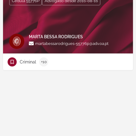
Cédula 55776P
Advogado desde 2016-08-16
MARTA BESSA RODRIGUES
martabessarodrigues-55776p@adv.oa.pt
Criminal
+10