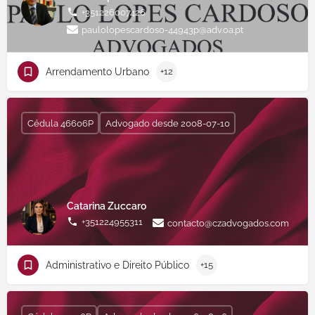
+351226007426
paulolopescardoso-44943p@adv.oa.pt
Arrendamento Urbano
+12
Cédula 46606P
Advogado desde 2008-07-10
Catarina Zuccaro
+351224955311
contacto@czadvogados.com
Administrativo e Direito Público
+15