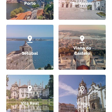
Porto
Santarém
(117)
(9)
Viana do
Setúbal
Castelo
(12)
(9)
Vila Real
Viseu
(5)
(10)