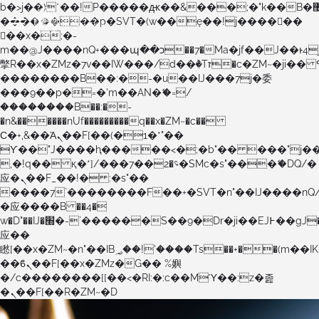
b�>j��)΄��!P�����ԫ��&���;�"k��B�޶�}
��������p�SVT�(w��ę��!j������
��x�;�-
m��@J����nQ+���պ��כ��7�Ma�jf��J��ͱ4j���Ѳ�
撆R��x�ZMz�7v��IW���/d��ٞ�Тז�c�ZM~�ji�� ߒ��sQz�����Ԡ��DW��3�De�n"��M�+/
��������B��:�-�u��IJ���7j�委
���9��p�=�'m��AN�ޭ�=/
��������B��:�-
�n&������nUf���������q��x�ZM~�
c��
Ϲ�+,&��Ὰܢ��F[��(�1�*"��
ϒ��"J����ԧ�����<�;�b"�� ���"j�����ܢ��F
,�!q�� қ�*]/���؝�2��7�SMc�s"���ޭ�DQ/�
应�ܢ��F_��!� :�s"��
����7`��������F��+�SVT�n"��IJ����nQ
�应����B ��4�
w�D"��IJ�׭�-`������S��9�Dr�ji��EJ߅��gJ�
应��
矁[��x�ZM~�n"��IB؃��!'����Тѕ��+��(m��IK�ʭ�/|
��ϐܢ��F[��x�ZMz�G�� %嬩
�/c��������[[��<�RI:�:c��MΎ��:z�졾
�ܢ��F[��R�ZM~�D