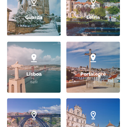
Guarda
Leiria
(2)
(8)
Lisboa
Portalegre
(146)
(2)