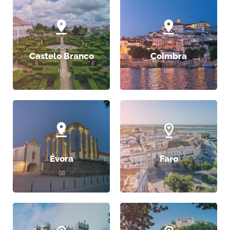
Castelo Branco
Coimbra
(0)
(20)
Évora
Faro
(2)
(9)