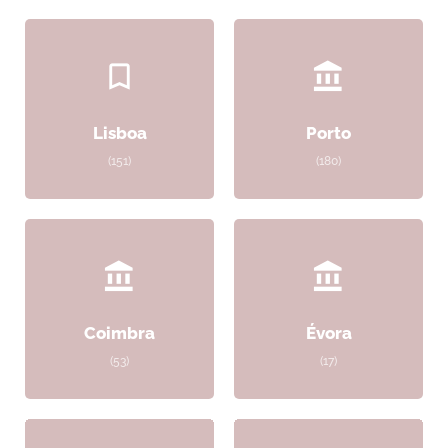
Lisboa
Porto
(151)
(180)
Coimbra
Évora
(53)
(17)