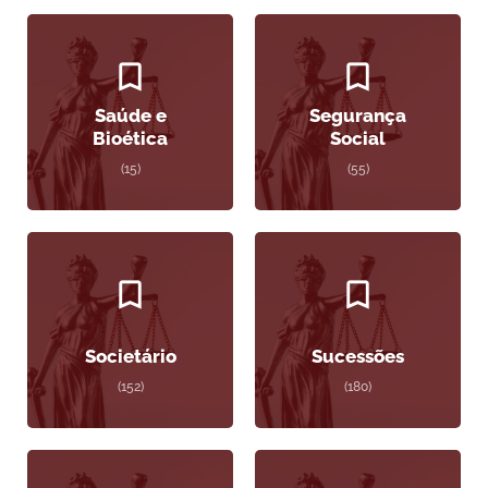
Saúde e
Segurança
Bioética
Social
(15)
(55)
Societário
Sucessões
(152)
(180)