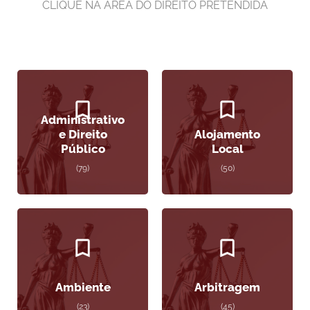
CLIQUE NA ÁREA DO DIREITO PRETENDIDA
Administrativo
e Direito
Alojamento
Público
Local
(79)
(50)
Ambiente
Arbitragem
(23)
(45)