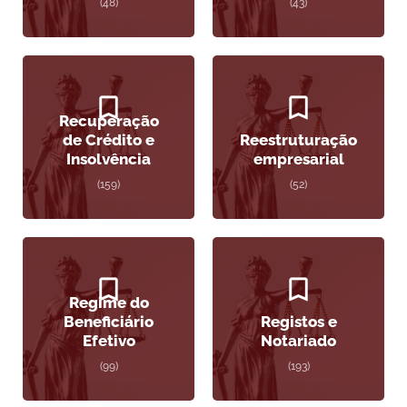
(48)
(43)
Recuperação
de Crédito e
Reestruturação
Insolvência
empresarial
(159)
(52)
Regime do
Beneficiário
Registos e
Efetivo
Notariado
(99)
(193)