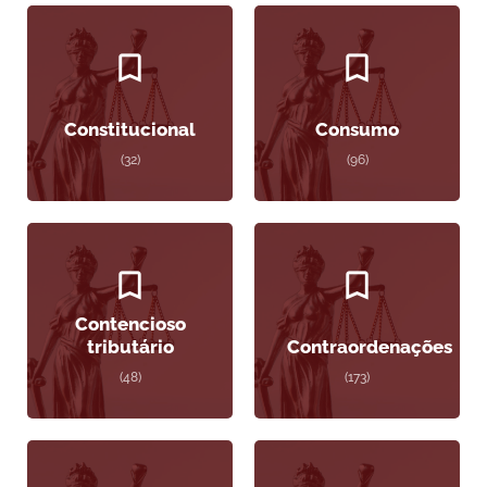
Constitucional
Consumo
(32)
(96)
Contencioso
tributário
Contraordenações
(48)
(173)