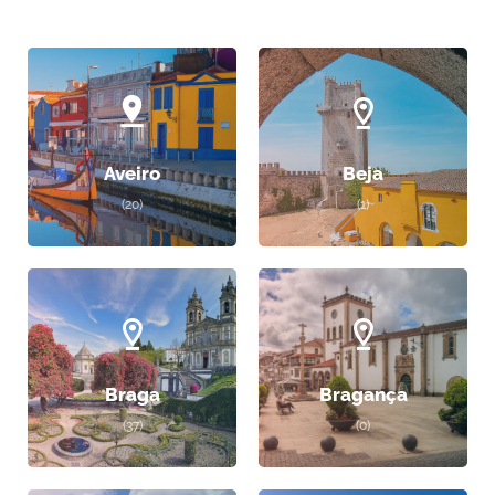
Aveiro
Beja
(20)
(1)
Braga
Bragança
(37)
(0)