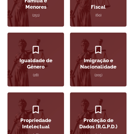
Família e
Menores
Fiscal
(251)
(60)
Igualdade de
Imigração e
Género
Nacionalidade
(28)
(205)
Propriedade
Proteção de
Intelectual
Dados (R.G.P.D.)