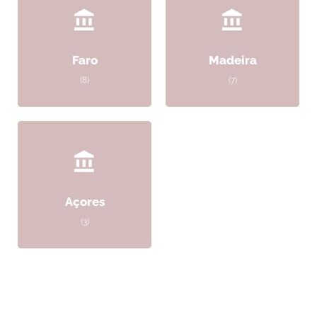
Faro
Madeira
(8)
(7)
Açores
(3)