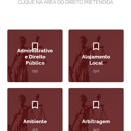
CLIQUE NA ÁREA DO DIREITO PRETENDIDA
Administrativo
e Direito
Alojamento
Público
Local
(79)
(50)
Ambiente
Arbitragem
(23)
(45)