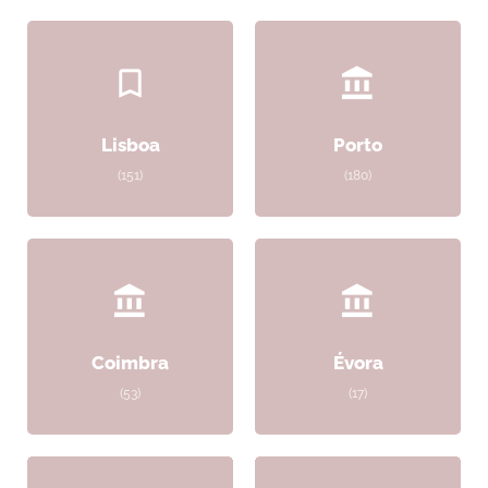
Lisboa
Porto
(151)
(180)
Coimbra
Évora
(53)
(17)