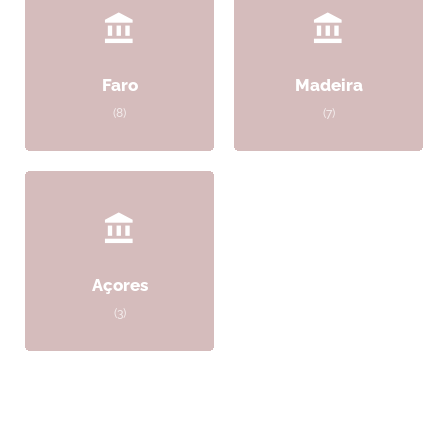
Faro
Madeira
(8)
(7)
Açores
(3)