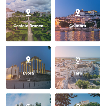
Castelo Branco
Coimbra
(0)
(20)
Évora
Faro
(2)
(9)