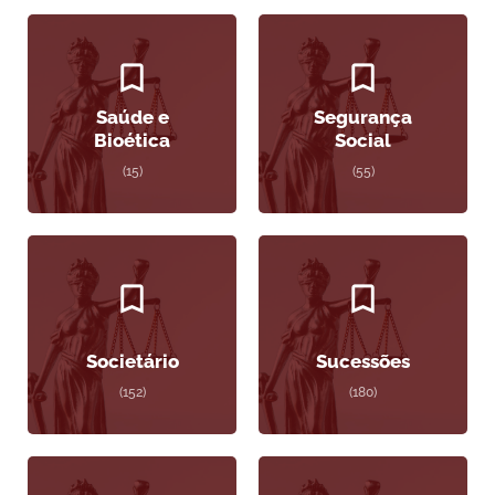
Saúde e
Segurança
Bioética
Social
(15)
(55)
Societário
Sucessões
(152)
(180)