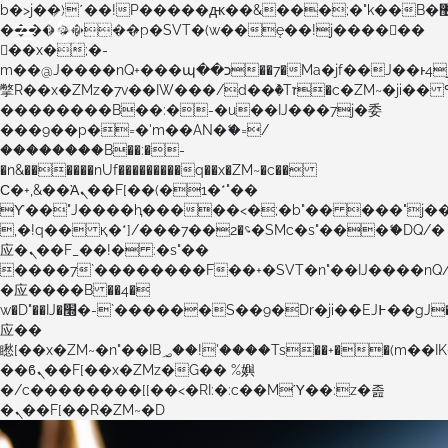
b�>j��)΄��!P�����ԫ��&���;�"k��B�޶�}
��������p�SVT�(w��ę��!j������
��x�;�-
m��@J����nQ+���պ��כ��7�Ma�jf��J��ͱ4j���Ѳ�
撆R��x�ZMz�7v��IW���/d��ٞ�Тז�c�ZM~�ji�� ߒ��sQz�����Ԡ��DW��3�De�n"��M�+/
��������B��:�-�u��IJ���7j�委
���9��p�=�'m��AN�ޭ�=/
��������B��:�-
�n&������nUf���������q��x�ZM~�
c��
Ϲ�+,&��Ὰܢ��F[��(�1�*"��
ϒ��"J����ԧ�����<�;�b"�� ���"j�����ܢ��F
,�!q�� қ�*]/���؝�2��7�SMc�s"���ޭ�DQ/�
应�ܢ��F_��!� :�s"��
����7`��������F��+�SVT�n"��IJ����nQ
�应����B ��4�
w�D"��IJ�׭�-`������S��9�Dr�ji��EJ߅��gJ�
应��
矁[��x�ZM~�n"��IB؃��!'����Тѕ��+��(m��IK�ʭ�/|
��ϐܢ��F[��x�ZMz�G�� %嬩
�/c��������[[��<�RI:�:c��MΎ��:z�졾
�ܢ��F[��R�ZM~�D