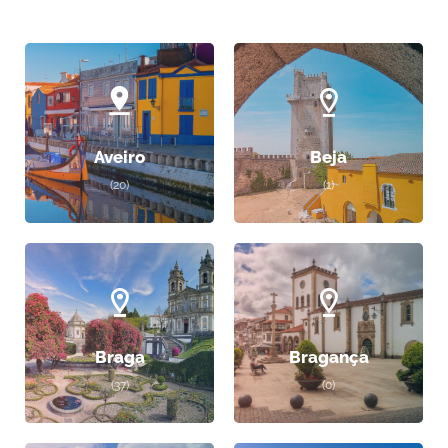
Aveiro
Beja
(20)
(1)
Braga
Bragança
(37)
(0)