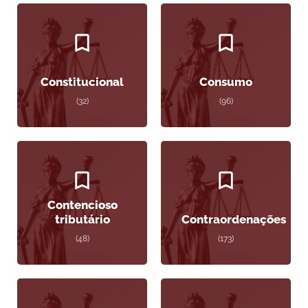
Constitucional
Consumo
(32)
(96)
Contencioso
tributário
Contraordenações
(48)
(173)