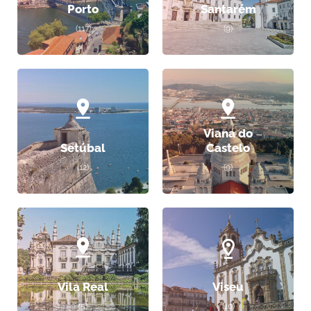
Porto
Santarém
(117)
(9)
Viana do
Setúbal
Castelo
(12)
(9)
Vila Real
Viseu
(5)
(10)