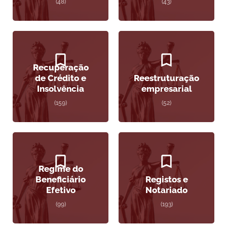
(48)
(43)
Recuperação
de Crédito e
Reestruturação
Insolvência
empresarial
(159)
(52)
Regime do
Beneficiário
Registos e
Efetivo
Notariado
(99)
(193)