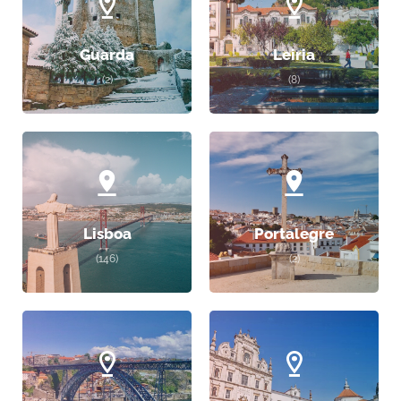
Guarda
Leiria
(2)
(8)
Lisboa
Portalegre
(146)
(2)