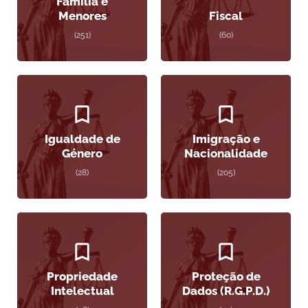
Família e
Menores
Fiscal
(251)
(60)
Igualdade de
Imigração e
Género
Nacionalidade
(28)
(205)
Propriedade
Proteção de
Intelectual
Dados (R.G.P.D.)