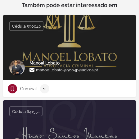
Também pode estar interessado em
Cédula 59004p
Manoel Lobato
manoellobato-59004p@adv.oa.pt
Criminal
+2
Cédula 64155L