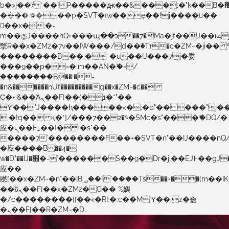
b�>j��)΄��!P�����ԫ��&���;�"k��B�޶�}
��������p�SVT�(w��ę��!j������
��x�;�-
m��@J����nQ+���պ��כ��7�Ma�jf��J��ͱ4j���Ѳ�
撆R��x�ZMz�7v��IW���/d��ٞ�Тז�c�ZM~�ji�� ߒ��sQz�����Ԡ��DW��3�De�n"��M�+/
��������B��:�-�u��IJ���7j�委
���9��p�=�'m��AN�ޭ�=/
��������B��:�-
�n&������nUf���������q��x�ZM~�
c��
Ϲ�+,&��Ὰܢ��F[��(�1�*"��
ϒ��"J����ԧ�����<�;�b"�� ���"j�����ܢ��F
,�!q�� қ�*]/���؝�2��7�SMc�s"���ޭ�DQ/�
应�ܢ��F_��!� :�s"��
����7`��������F��+�SVT�n"��IJ����nQ
�应����B ��4�
w�D"��IJ�׭�-`������S��9�Dr�ji��EJ߅��gJ�
应��
矁[��x�ZM~�n"��IB؃��!'����Тѕ��+��(m��IK�ʭ�/|
��ϐܢ��F[��x�ZMz�G�� %嬩
�/c��������[[��<�RI:�:c��MΎ��:z�졾
�ܢ��F[��R�ZM~�D