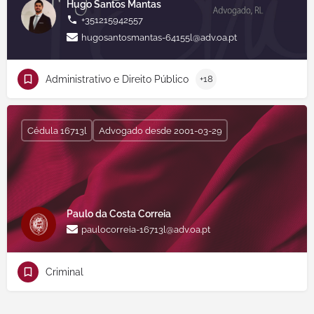
Hugo Santos Mantas
+351215942557
hugosantosmantas-64155l@adv.oa.pt
Administrativo e Direito Público
+18
Cédula 16713l
Advogado desde 2001-03-29
Paulo da Costa Correia
paulocorreia-16713l@adv.oa.pt
Criminal