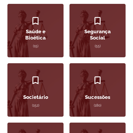
Saúde e
Segurança
Bioética
Social
(15)
(55)
Societário
Sucessões
(152)
(180)