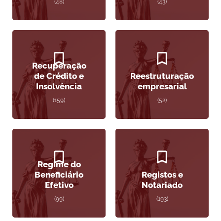
(48)
(43)
Recuperação
de Crédito e
Reestruturação
Insolvência
empresarial
(159)
(52)
Regime do
Beneficiário
Registos e
Efetivo
Notariado
(99)
(193)