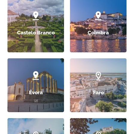
Castelo Branco
Coimbra
(0)
(20)
Évora
Faro
(2)
(9)