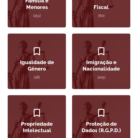
Família e
Menores
Fiscal
(251)
(60)
Igualdade de
Imigração e
Género
Nacionalidade
(28)
(205)
Propriedade
Proteção de
Intelectual
Dados (R.G.P.D.)