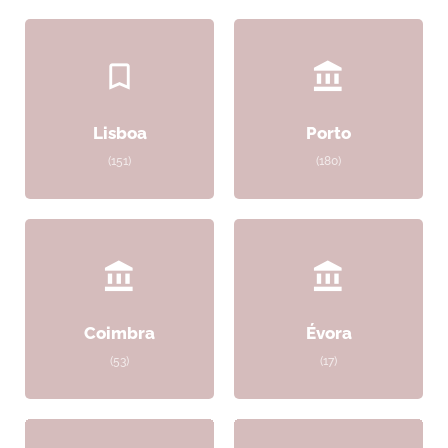
Lisboa
Porto
(151)
(180)
Coimbra
Évora
(53)
(17)