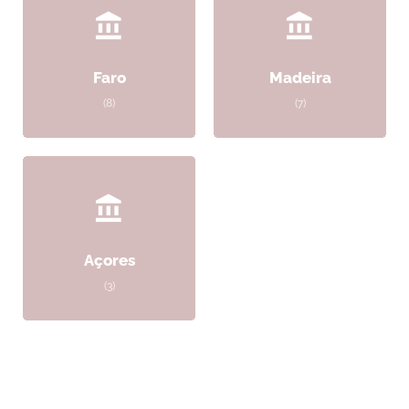
Faro
Madeira
(8)
(7)
Açores
(3)