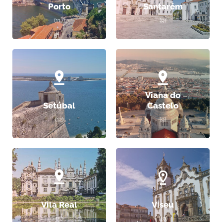
Porto
Santarém
(117)
(9)
Viana do
Setúbal
Castelo
(12)
(9)
Vila Real
Viseu
(5)
(10)