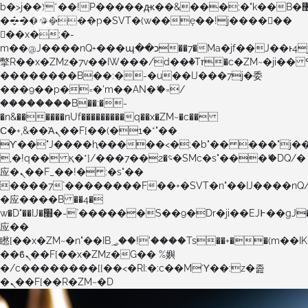
b�>j��)΄��!P�����ԫ��&���;�"k��B�޶�}
��������p�SVT�(w��ę��!j������
��x�;�-
m��@J����nQ+���պ��כ��7�Ma�jf��J��ͱ4j���Ѳ�
撆R��x�ZMz�7v��IW���/d��ٞ�Тז�c�ZM~�ji�� ߒ��sQz�����Ԡ��DW��3�De�n"��M�+/
��������B��:�-�u��IJ���7j�委
���9��p�=�'m��AN�ޭ�=/
��������B��:�-
�n&������nUf���������q��x�ZM~�
c��
Ϲ�+,&��Ὰܢ��F[��(�1�*"��
ϒ��"J����ԧ�����<�;�b"�� ���"j�����ܢ��F
,�!q�� қ�*]/���؝�2��7�SMc�s"���ޭ�DQ/�
应�ܢ��F_��!� :�s"��
����7`��������F��+�SVT�n"��IJ����nQ
�应����B ��4�
w�D"��IJ�׭�-`������S��9�Dr�ji��EJ߅��gJ�
应��
矁[��x�ZM~�n"��IB؃��!'����Тѕ��+��(m��IK�ʭ�/|
��ϐܢ��F[��x�ZMz�G�� %嬩
�/c��������[[��<�RI:�:c��MΎ��:z�졾
�ܢ��F[��R�ZM~�D