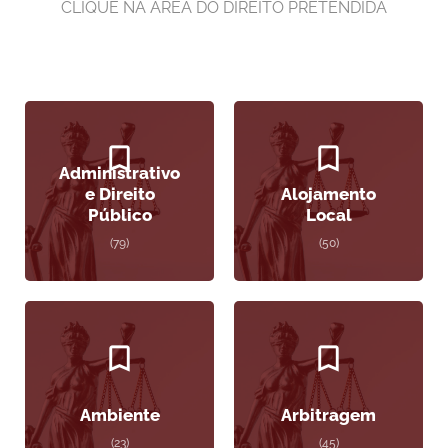
CLIQUE NA ÁREA DO DIREITO PRETENDIDA
Administrativo
e Direito
Alojamento
Público
Local
(79)
(50)
Ambiente
Arbitragem
(23)
(45)