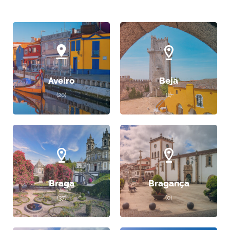
Aveiro
Beja
(20)
(1)
Braga
Bragança
(37)
(0)