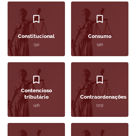
Constitucional
Consumo
(32)
(96)
Contencioso
tributário
Contraordenações
(48)
(173)