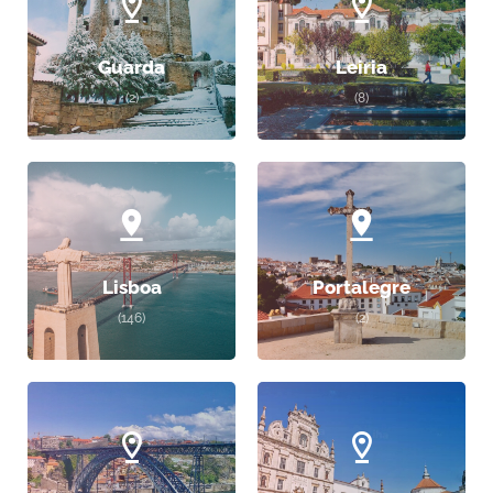
Guarda
Leiria
(2)
(8)
Lisboa
Portalegre
(146)
(2)