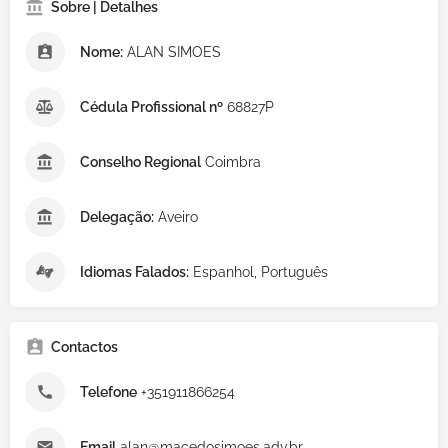
Sobre | Detalhes
Nome:
ALAN SIMOES
Cédula Profissional nº
68827P
Conselho Regional
Coimbra
Delegação:
Aveiro
Idiomas Falados:
Espanhol, Português
Contactos
Telefone
+351911866254
Email
alan@macedosimoes.adv.br