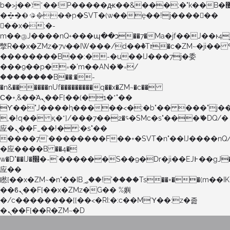
b�>j��)΄��!P�����ԫ��&���;�"k��B�޶�}
��������p�SVT�(w��ę��!j������
��x�;�-
m��@J����nQ+���պ��כ��7�Ma�jf��J��ͱ4j���Ѳ�
撆R��x�ZMz�7v��IW���/d��ٞ�Тז�c�ZM~�ji�� ߒ��sQz�����Ԡ��DW��3�De�n"��M�+/
��������B��:�-�u��IJ���7j�委
���9��p�=�'m��AN�ޭ�=/
��������B��:�-
�n&������nUf���������q��x�ZM~�
c��
Ϲ�+,&��Ὰܢ��F[��(�1�*"��
ϒ��"J����ԧ�����<�;�b"�� ���"j�����ܢ��F
,�!q�� қ�*]/���؝�2��7�SMc�s"���ޭ�DQ/�
应�ܢ��F_��!� :�s"��
����7`��������F��+�SVT�n"��IJ����nQ
�应����B ��4�
w�D"��IJ�׭�-`������S��9�Dr�ji��EJ߅��gJ�
应��
矁[��x�ZM~�n"��IB؃��!'����Тѕ��+��(m��IK�ʭ�/|
��ϐܢ��F[��x�ZMz�G�� %嬩
�/c��������[[��<�RI:�:c��MΎ��:z�졾
�ܢ��F[��R�ZM~�D