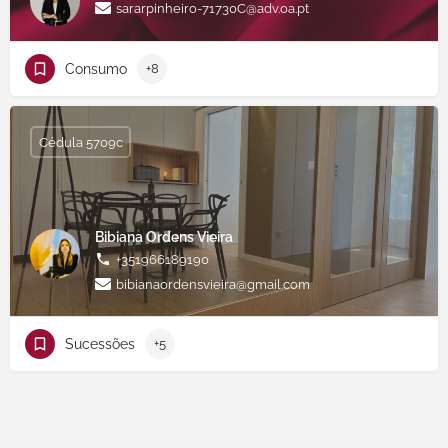
sararpinheiro-71730C@adv.oa.pt
Consumo
+8
Cédula 5709c
Bibiana Ordens Vieira
+351966189190
bibianaordensvieira@gmail.com
Sucessões
+5