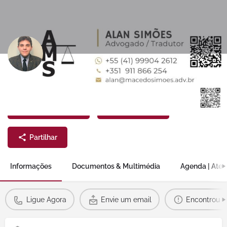
ALAN SIMOES
Envie um email
Ligue Agora
Partilhar
Informações
Documentos & Multimédia
Agenda | Ate
Ligue Agora
Envie um email
Encontrou u