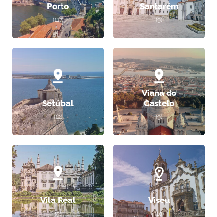
Porto
Santarém
(117)
(9)
Viana do
Setúbal
Castelo
(12)
(9)
Vila Real
Viseu
(5)
(10)