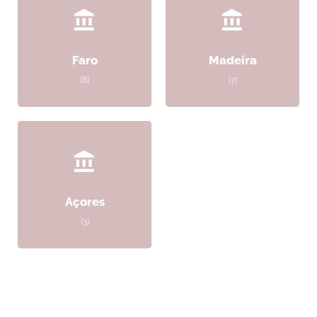
Faro
Madeira
(8)
(7)
Açores
(3)