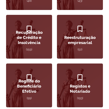
(48)
(43)
Recuperação
de Crédito e
Reestruturação
Insolvência
empresarial
(159)
(52)
Regime do
Beneficiário
Registos e
Efetivo
Notariado
(99)
(193)