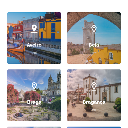
Aveiro
Beja
(20)
(1)
Braga
Bragança
(37)
(0)