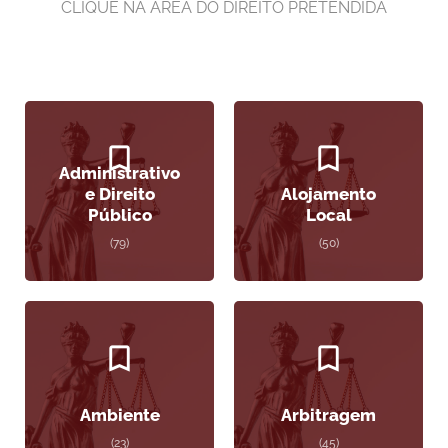
CLIQUE NA ÁREA DO DIREITO PRETENDIDA
Administrativo
e Direito
Alojamento
Público
Local
(79)
(50)
Ambiente
Arbitragem
(23)
(45)