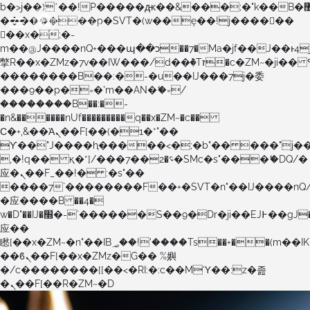
b�>j��)΄��!P�����ԫ��&���;�"k��B�޶�}
��������p�SVT�(w��ę��!j������
��x�;�-
m��@J����nQ+���պ��כ��7�Ma�jf��J��ͱ4j���Ѳ�
撆R��x�ZMz�7v��IW���/d��ٞ�Тז�c�ZM~�ji�� ߒ��sQz�����Ԡ��DW��3�De�n"��M�+/
��������B��:�-�u��IJ���7j�委
���9��p�=�'m��AN�ޭ�=/
��������B��:�-
�n&������nUf���������q��x�ZM~�
c��
Ϲ�+,&��Ὰܢ��F[��(�1�*"��
ϒ��"J����ԧ�����<�;�b"�� ���"j�����ܢ��F
,�!q�� қ�*]/���؝�2��7�SMc�s"���ޭ�DQ/�
应�ܢ��F_��!� :�s"��
����7`��������F��+�SVT�n"��IJ����nQ
�应����B ��4�
w�D"��IJ�׭�-`������S��9�Dr�ji��EJ߅��gJ�
应��
矁[��x�ZM~�n"��IB؃��!'����Тѕ��+��(m��IK�ʭ�/|
��ϐܢ��F[��x�ZMz�G�� %嬩
�/c��������[[��<�RI:�:c��MΎ��:z�졾
�ܢ��F[��R�ZM~�D