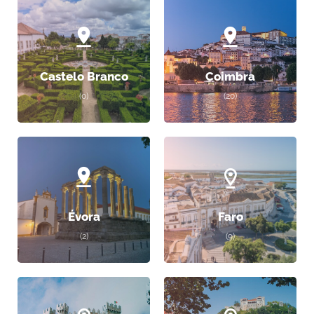
Castelo Branco
Coimbra
(0)
(20)
Évora
Faro
(2)
(9)