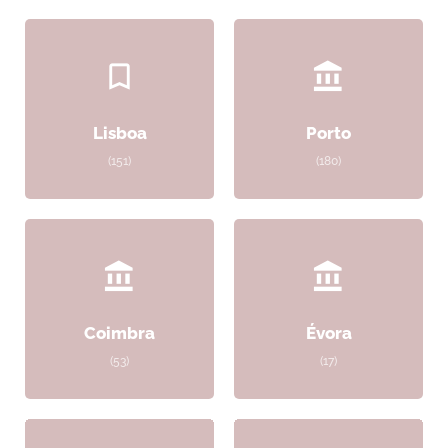
Lisboa
Porto
(151)
(180)
Coimbra
Évora
(53)
(17)