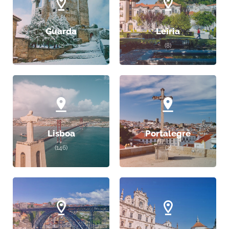
Guarda
Leiria
(2)
(8)
Lisboa
Portalegre
(146)
(2)