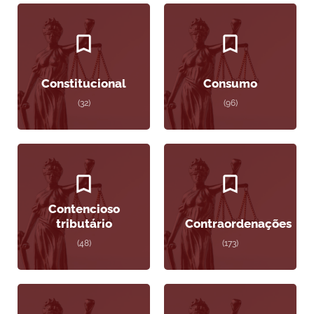
Constitucional
Consumo
(32)
(96)
Contencioso
tributário
Contraordenações
(48)
(173)