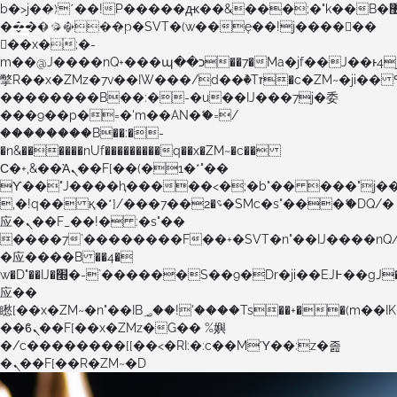
b�>j��)΄��!P�����ԫ��&���;�"k��B�޶�}
��������p�SVT�(w��ę��!j������
��x�;�-
m��@J����nQ+���պ��כ��7�Ma�jf��J��ͱ4j���Ѳ�
撆R��x�ZMz�7v��IW���/d��ٞ�Тז�c�ZM~�ji�� ߒ��sQz�����Ԡ��DW��3�De�n"��M�+/
��������B��:�-�u��IJ���7j�委
���9��p�=�'m��AN�ޭ�=/
��������B��:�-
�n&������nUf���������q��x�ZM~�
c��
Ϲ�+,&��Ὰܢ��F[��(�1�*"��
ϒ��"J����ԧ�����<�;�b"�� ���"j�����ܢ��F
,�!q�� қ�*]/���؝�2��7�SMc�s"���ޭ�DQ/�
应�ܢ��F_��!� :�s"��
����7`��������F��+�SVT�n"��IJ����nQ
�应����B ��4�
w�D"��IJ�׭�-`������S��9�Dr�ji��EJ߅��gJ�
应��
矁[��x�ZM~�n"��IB؃��!'����Тѕ��+��(m��IK�ʭ�/|
��ϐܢ��F[��x�ZMz�G�� %嬩
�/c��������[[��<�RI:�:c��MΎ��:z�졾
�ܢ��F[��R�ZM~�D