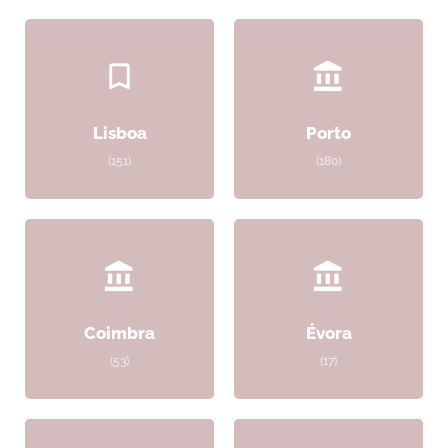
Lisboa
Porto
(151)
(180)
Coimbra
Évora
(53)
(17)