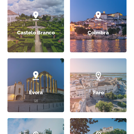
Castelo Branco
Coimbra
(0)
(20)
Évora
Faro
(2)
(9)