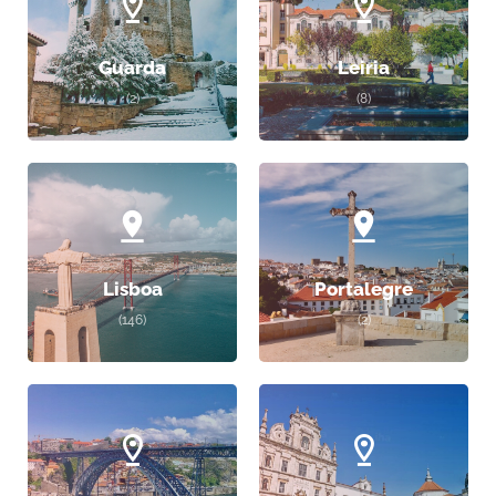
Guarda
Leiria
(2)
(8)
Lisboa
Portalegre
(146)
(2)