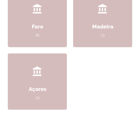
Faro
Madeira
(8)
(7)
Açores
(3)