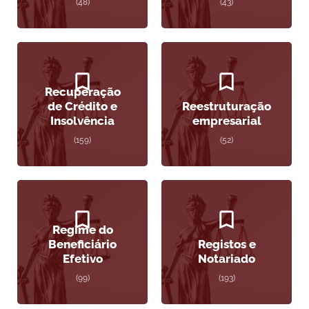
(48)
(43)
Recuperação
de Crédito e
Reestruturação
Insolvência
empresarial
(159)
(52)
Regime do
Beneficiário
Registos e
Efetivo
Notariado
(99)
(193)