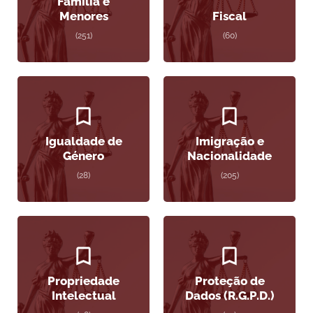
Família e
Menores
Fiscal
(251)
(60)
Igualdade de
Imigração e
Género
Nacionalidade
(28)
(205)
Propriedade
Proteção de
Intelectual
Dados (R.G.P.D.)