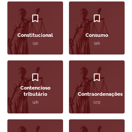
Constitucional
Consumo
(32)
(96)
Contencioso
tributário
Contraordenações
(48)
(173)