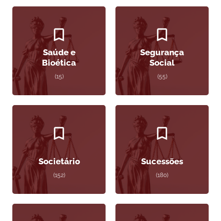
Saúde e
Segurança
Bioética
Social
(15)
(55)
Societário
Sucessões
(152)
(180)