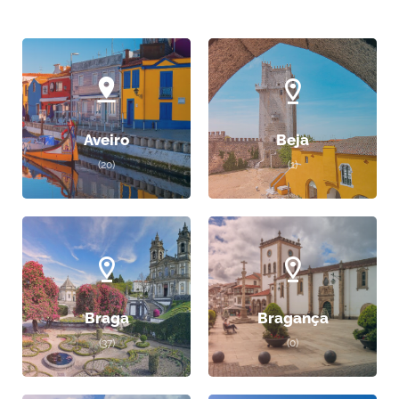
Aveiro
Beja
(20)
(1)
Braga
Bragança
(37)
(0)