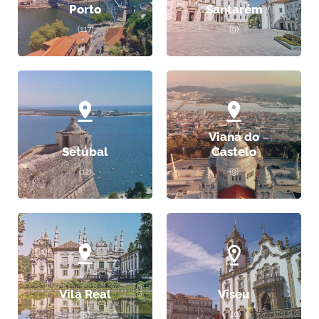
Porto
Santarém
(117)
(9)
Viana do
Setúbal
Castelo
(12)
(9)
Vila Real
Viseu
(5)
(10)