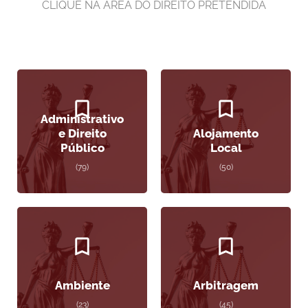
CLIQUE NA ÁREA DO DIREITO PRETENDIDA
Administrativo
e Direito
Alojamento
Público
Local
(79)
(50)
Ambiente
Arbitragem
(23)
(45)