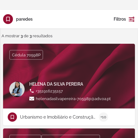
paredes
Filtros
A mostrar
3
de
3
resultados
Cédula 70598P
HELENA DA SILVA PEREIRA
+351916235157
helenadasilvapereira-70598p@adv.oa.pt
Urbanismo e Imobiliário e Construção
+10