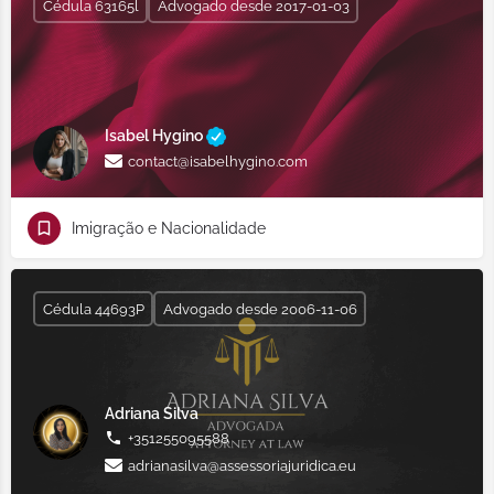
Cédula 63165l
Advogado desde 2017-01-03
Isabel Hygino
contact@isabelhygino.com
Imigração e Nacionalidade
Cédula 44693P
Advogado desde 2006-11-06
Adriana Silva
+351255095588
adrianasilva@assessoriajuridica.eu