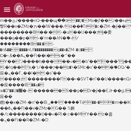
b�>j��)΄��!P�����ԫ��&���;�"k��B�޶�}
��������p�SVT�(w��ę��!j������
��x�;�-
m��@J����nQ+���պ��כ��7�Ma�jf��J��ͱ4j���Ѳ�
撆R��x�ZMz�7v��IW���/d��ٞ�Тז�c�ZM~�ji�� ߒ��sQz�����Ԡ��DW��3�De�n"��M�+/
��������B��:�-�u��IJ���7j�委
���9��p�=�'m��AN�ޭ�=/
��������B��:�-
�n&������nUf���������q��x�ZM~�
c��
Ϲ�+,&��Ὰܢ��F[��(�1�*"��
ϒ��"J����ԧ�����<�;�b"�� ���"j�����ܢ��F
,�!q�� қ�*]/���؝�2��7�SMc�s"���ޭ�DQ/�
应�ܢ��F_��!� :�s"��
����7`��������F��+�SVT�n"��IJ����nQ
�应����B ��4�
w�D"��IJ�׭�-`������S��9�Dr�ji��EJ߅��gJ�
应��
矁[��x�ZM~�n"��IB؃��!'����Тѕ��+��(m��IK�ʭ�/|
��ϐܢ��F[��x�ZMz�G�� %嬩
�/c��������[[��<�RI:�:c��MΎ��:z�졾
�ܢ��F[��R�ZM~�D