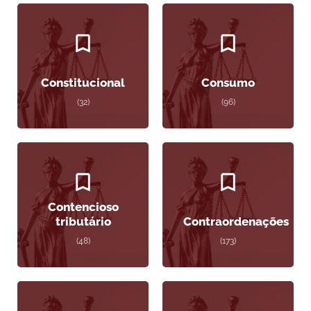
Constitucional
Consumo
(32)
(96)
Contencioso
tributário
Contraordenações
(48)
(173)