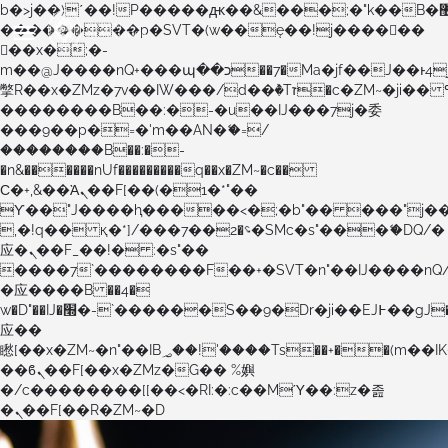
b�>j��)΄��!P�����ԫ��&���;�"k��B�޶�}
��������p�SVT�(w��ę��!j������
��x�;�-
m��@J����nQ+���պ��כ��7�Ma�jf��J��ͱ4j���Ѳ�
撆R��x�ZMz�7v��IW���/d��ٞ�Тז�c�ZM~�ji�� ߒ��sQz�����Ԡ��DW��3�De�n"��M�+/
��������B��:�-�u��IJ���7j�委
���9��p�=�'m��AN�ޭ�=/
��������B��:�-
�n&������nUf���������q��x�ZM~�
c��
Ϲ�+,&��Ὰܢ��F[��(�1�*"��
ϒ��"J����ԧ�����<�;�b"�� ���"j�����ܢ��F
,�!q�� қ�*]/���؝�2��7�SMc�s"���ޭ�DQ/�
应�ܢ��F_��!� :�s"��
����7`��������F��+�SVT�n"��IJ����nQ
�应����B ��4�
w�D"��IJ�׭�-`������S��9�Dr�ji��EJ߅��gJ�
应��
矁[��x�ZM~�n"��IB؃��!'����Тѕ��+��(m��IK�ʭ�/|
��ϐܢ��F[��x�ZMz�G�� %嬩
�/c��������[[��<�RI:�:c��MΎ��:z�졾
�ܢ��F[��R�ZM~�D