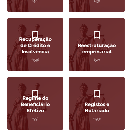
(48)
(43)
Recuperação
de Crédito e
Reestruturação
Insolvência
empresarial
(159)
(52)
Regime do
Beneficiário
Registos e
Efetivo
Notariado
(99)
(193)