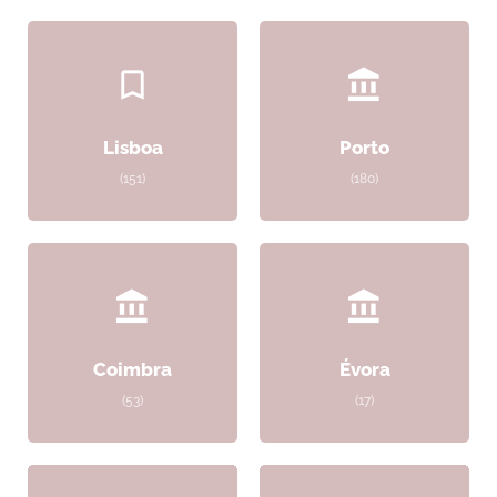
Lisboa
Porto
(151)
(180)
Coimbra
Évora
(53)
(17)