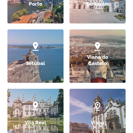
Porto
Santarém
(117)
(9)
Viana do
Setúbal
Castelo
(12)
(9)
Vila Real
Viseu
(5)
(10)