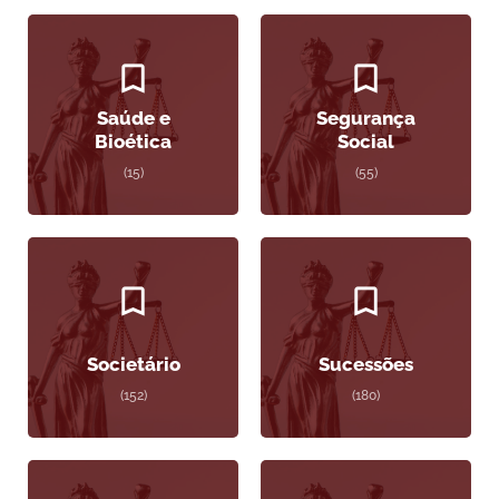
Saúde e
Segurança
Bioética
Social
(15)
(55)
Societário
Sucessões
(152)
(180)