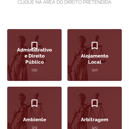
CLIQUE NA ÁREA DO DIREITO PRETENDIDA
Administrativo
e Direito
Alojamento
Público
Local
(79)
(50)
Ambiente
Arbitragem
(23)
(45)