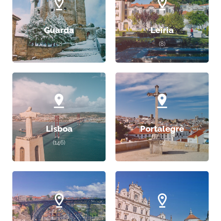
Guarda
Leiria
(2)
(8)
Lisboa
Portalegre
(146)
(2)