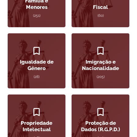
Família e
Menores
Fiscal
(251)
(60)
Igualdade de
Imigração e
Género
Nacionalidade
(28)
(205)
Propriedade
Proteção de
Intelectual
Dados (R.G.P.D.)