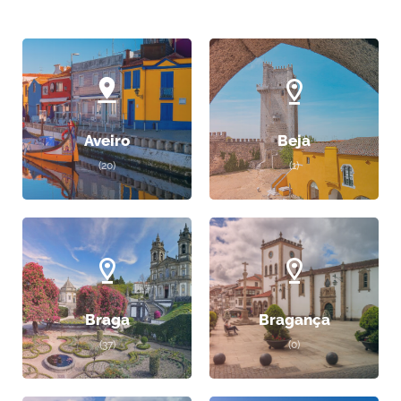
Aveiro
Beja
(20)
(1)
Braga
Bragança
(37)
(0)