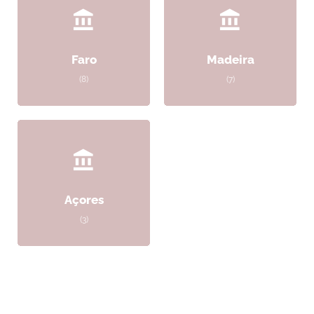
Faro
Madeira
(8)
(7)
Açores
(3)