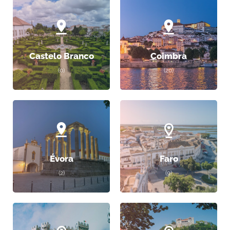
Castelo Branco
Coimbra
(0)
(20)
Évora
Faro
(2)
(9)