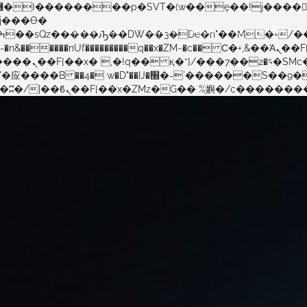
Página Inicial
Explore o Mapa
Boletim OA
�����nUf���������q��x�ZM~�
c�� Ϲ�+,&��Ὰܢ��F[��(�1�*"��
�!� :�s"��
������S��9�Dr�ji��EJ߅��gJ�应��