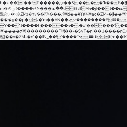
b�>j��)΄��!P�����ԫ��&���;�"k��B�޶�}��������p�SVT�(w��ę��!j������ ��x�;�-
m��@J����nQ+���պ��כ��7�Ma�jf��J��ͱ4j���Ѳ�
撆R��x�ZMz�7v��IW���/d��ٞ�Тז�c�ZM~�ji�� ߒ��sQz�����Ԡ��DW��3�De�n"��M�+/��������B��:�-�u��IJ���7j�委
���9��p�=�'m��AN�ޭ�=/��������B��:�-�n&�
ϒ��"J����ԧ�����<�;�b"�� ���"j�����ܢ��F[��x� ,�!q�� қ�*]/���؝�2��7�SMc�s"���ޭ�DQ/�应�ܢ��F_�
����7`��������F��+�SVT�n"��IJ����nQ/�应����B ��4� w�D"��IJ�׭�-`