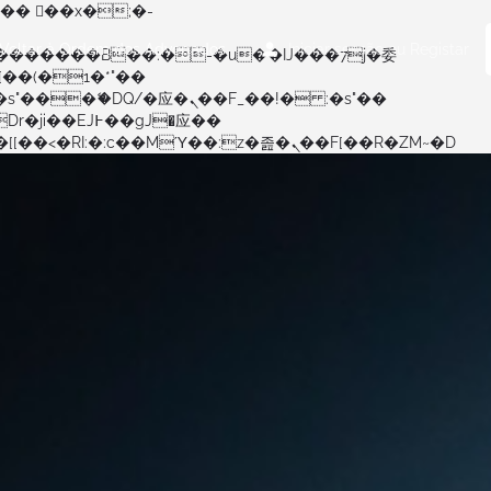
Voltar à Ordem dos Advogados
Iniciar sessão
ou
Registar
矁[��x�ZM~�n"��IB؃��!'����Тѕ��+��(m��IK�ʭ�/|��ϐܢ��F[��x�ZMz�G�� %嬩�/c��������[[��<�RI:�:c��MΎ��:z�졾�ܢ��F[��R�ZM~�D