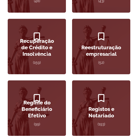
(48)
(43)
Recuperação
de Crédito e
Reestruturação
Insolvência
empresarial
(159)
(52)
Regime do
Beneficiário
Registos e
Efetivo
Notariado
(99)
(193)