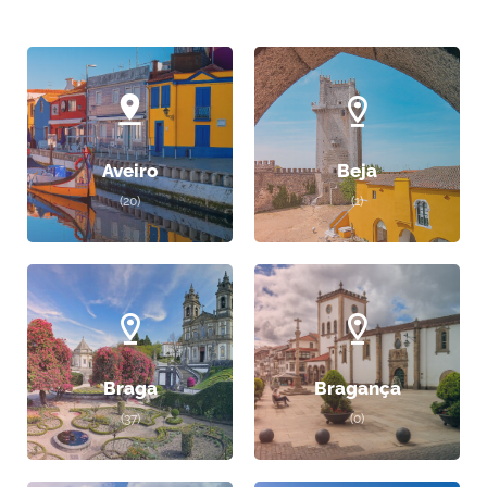
Aveiro
Beja
(20)
(1)
Braga
Bragança
(37)
(0)