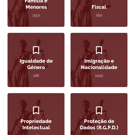
Família e
Menores
Fiscal
(251)
(60)
Igualdade de
Imigração e
Género
Nacionalidade
(28)
(205)
Propriedade
Proteção de
Intelectual
Dados (R.G.P.D.)