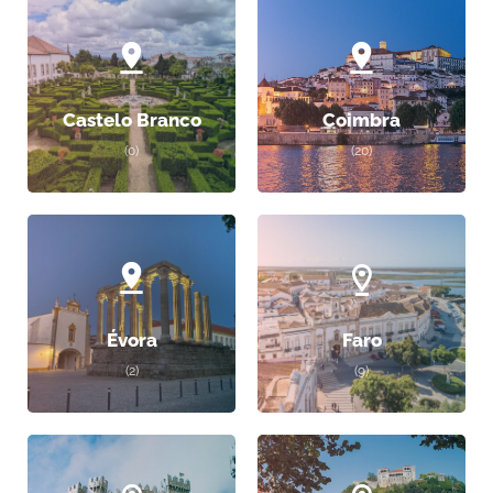
Castelo Branco
Coimbra
(0)
(20)
Évora
Faro
(2)
(9)