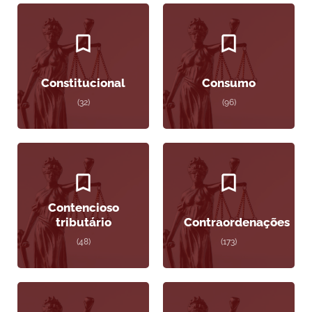
Constitucional
Consumo
(32)
(96)
Contencioso
tributário
Contraordenações
(48)
(173)