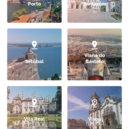
Porto
Santarém
(117)
(9)
Viana do
Setúbal
Castelo
(12)
(9)
Vila Real
Viseu
(5)
(10)