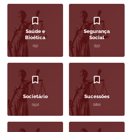
Saúde e
Segurança
Bioética
Social
(15)
(55)
Societário
Sucessões
(152)
(180)