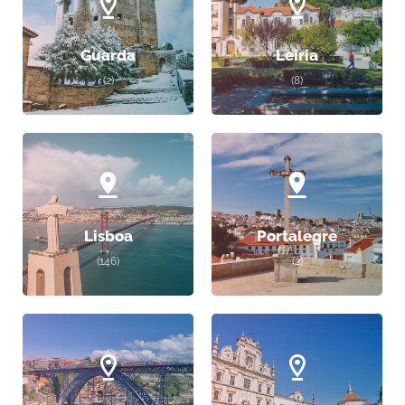
Guarda
Leiria
(2)
(8)
Lisboa
Portalegre
(146)
(2)