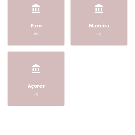
Faro
Madeira
(8)
(7)
Açores
(3)