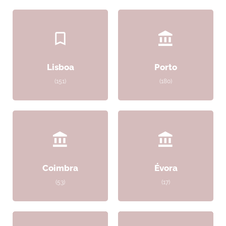
Lisboa
Porto
(151)
(180)
Coimbra
Évora
(53)
(17)