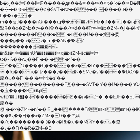
b�>j��)΄��!P�����ԫ��&���;�"k��B�޶�}
��������p�SVT�(w��ę��!j������
��x�;�-
m��@J����nQ+���պ��כ��7�Ma�jf��J��ͱ4j���Ѳ�
撆R��x�ZMz�7v��IW���/d��ٞ�Тז�c�ZM~�ji�� ߒ��sQz�����Ԡ��DW��3�De�n"��M�+/
��������B��:�-�u��IJ���7j�委
���9��p�=�'m��AN�ޭ�=/
��������B��:�-
�n&������nUf���������q��x�ZM~�
c��
Ϲ�+,&��Ὰܢ��F[��(�1�*"��
ϒ��"J����ԧ�����<�;�b"�� ���"j�����ܢ��F
,�!q�� қ�*]/���؝�2��7�SMc�s"���ޭ�DQ/�
应�ܢ��F_��!� :�s"��
����7`��������F��+�SVT�n"��IJ����nQ
�应����B ��4�
w�D"��IJ�׭�-`������S��9�Dr�ji��EJ߅��gJ�
应��
矁[��x�ZM~�n"��IB؃��!'����Тѕ��+��(m��IK�ʭ�/|
��ϐܢ��F[��x�ZMz�G�� %嬩
�/c��������[[��<�RI:�:c��MΎ��:z�졾
�ܢ��F[��R�ZM~�D