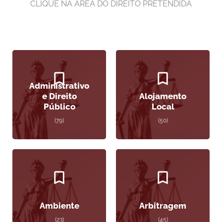
CLIQUE NA ÁREA DO DIREITO PRETENDIDA
Administrativo
e Direito
Alojamento
Público
Local
(79)
(50)
Ambiente
Arbitragem
(23)
(45)