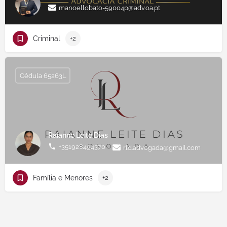
manoellobato-59004p@adv.oa.pt
Criminal
+2
Cédula 65263L
Raianne Leite Dias
+351928494370
rld.advogada@gmail.com
Família e Menores
+2