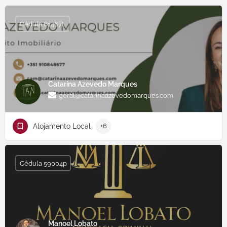
Cédula 61467L
Catarina Azevedo Marques
geral@catarinaazevedomarques.com
Alojamento Local
+6
Cédula 59004p
Manoel Lobato