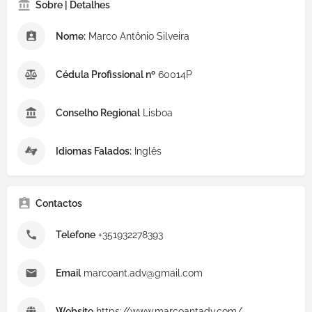
Sobre | Detalhes
Nome:
Marco Antônio Silveira
Cédula Profissional nº
60014P
Conselho Regional
Lisboa
Idiomas Falados:
Inglês
Contactos
Telefone
+351932278393
Email
marcoant.adv@gmail.com
Website
https://www.marcoantadv.com/