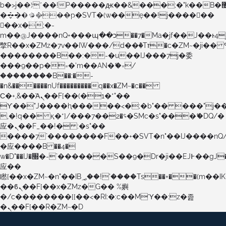
b�>j��)΄��!P�����ԫ��&���;�"k��B�޶�}
��������p�SVT�(w��ę��!j������
��x�;�-
m��@J����nQ+���պ��כ��7�Ma�jf��J��ͱ4j���Ѳ�
撆R��x�ZMz�7v��IW���/d��ٞ�Тז�c�ZM~�ji�� ߒ��sQz�����Ԡ��DW��3�De�n"��M�+/
��������B��:�-�u��IJ���7j�委
���9��p�=�'m��AN�ޭ�=/
��������B��:�-
�n&������nUf���������q��x�ZM~�
c��
Ϲ�+,&��Ὰܢ��F[��(�1�*"��
ϒ��"J����ԧ�����<�;�b"�� ���"j�����ܢ��F
,�!q�� қ�*]/���؝�2��7�SMc�s"���ޭ�DQ/�
应�ܢ��F_��!� :�s"��
����7`��������F��+�SVT�n"��IJ����nQ
�应����B ��4�
w�D"��IJ�׭�-`������S��9�Dr�ji��EJ߅��gJ�
应��
矁[��x�ZM~�n"��IB؃��!'����Тѕ��+��(m��IK�ʭ�/|
��ϐܢ��F[��x�ZMz�G�� %嬩
�/c��������[[��<�RI:�:c��MΎ��:z�졾
�ܢ��F[��R�ZM~�D