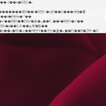
Voltar à Ordem dos Advogados
Iniciar sessão
ou
Registar
矁[��x�ZM~�n"��IB؃��!'����Тѕ��+��(m��IK�ʭ�/|��ϐܢ��F[��x�ZMz�G�� %嬩�/c��������[[��<�RI:�:c��MΎ��:z�졾�ܢ��F[��R�ZM~�D