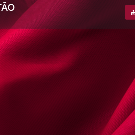
TÃO
s
Documentos & Multimédia
Agenda | 
a
Envie um email
Encontrou um erro? Reporte
Contactos
Telefone
0035229387
Telemóvel
00359377