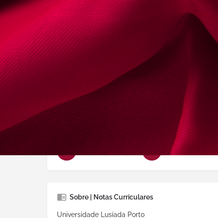
Advogado deste
2003-12-17
Conselho Regional
Porto
Delegação:
Matosinhos
Idiomas Falados:
Português, Inglês
Áreas de Prática
Criminal
Família e
Sobre | Notas Curriculares
Universidade Lusíada Porto