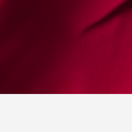
itao-10233p@adv.oa.pt
17, Galeria, 4450-023, Matosinhos