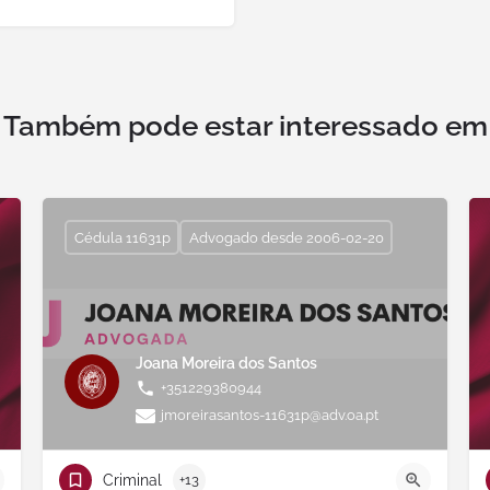
Também pode estar interessado em
Cédula 11631p
Advogado desde 2006-02-20
Joana Moreira dos Santos
+351229380944
jmoreirasantos-11631p@adv.oa.pt
Criminal
+13