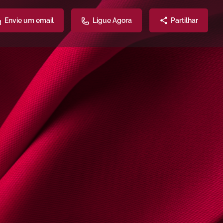
Envie um email
Ligue Agora
Partilhar
Atendimento
Partilhe
908
77775