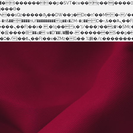
Página Inicial
Explore o Mapa
Boletim OA
�����nUf���������q��x�ZM~�
c�� Ϲ�+,&��Ὰܢ��F[��(�1�*"��
�!� :�s"��
������S��9�Dr�ji��EJ߅��gJ�应��