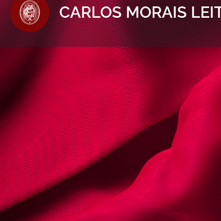
CARLOS MORAIS LEI
Informaçõe
Ligue Agor
Sobre | Detalhes
Nome:
CARLOS MORAIS LEITÃO
Cédula Profissional nº
10233P