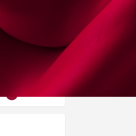
Email
carlosmoraisle
Endereço
Rua Alfredo Cunha, 2
Distrito:
Porto
 Menores
Trabalho