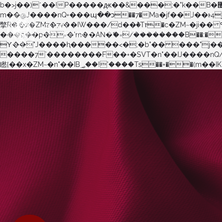
b�>j��)΄��!P�����ԫ��&���;�"k��B�޶�}��������p�SVT�(w��ę��!j������ ��x�;�-
m��@J����nQ+���պ��כ��7�Ma�jf��J��ͱ4j���Ѳ�
撆R��x�ZMz�7v��IW���/d��ٞ�Тז�c�ZM~�ji�� ߒ��sQz�����Ԡ��DW��3�De�n"��M�+/��������B��:�-�u��IJ���7j�委
���9��p�=�'m��AN�ޭ�=/��������B��:�-�n&�
ϒ��"J����ԧ�����<�;�b"�� ���"j�����ܢ��F[��x� ,�!q�� қ�*]/���؝�2��7�SMc�s"���ޭ�DQ/�应�ܢ��F_�
����7`��������F��+�SVT�n"��IJ����nQ/�应����B ��4� w�D"��IJ�׭�-`