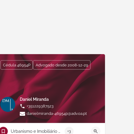
Cédula 46954P
Advogado desde 2008-12-29
Daniel Miranda
+351229387523
danielmiranda-46954p@adv.oa.pt
Urbanismo e Imobiliário e Construção
+3