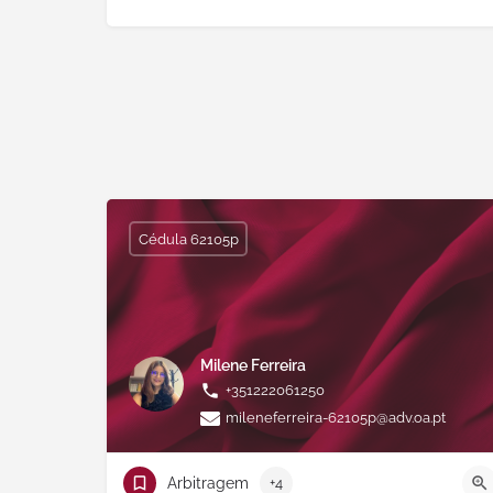
Cédula 62105p
Milene Ferreira
+351222061250
mileneferreira-62105p@adv.oa.pt
Arbitragem
+4