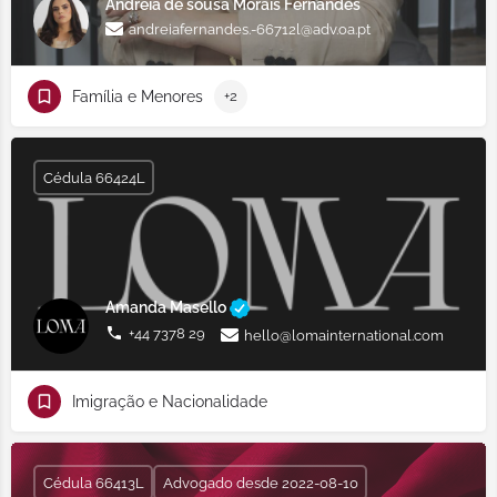
Andreia de sousa Morais Fernandes
andreiafernandes.-66712l@adv.oa.pt
Família e Menores
+2
Cédula 66424L
Amanda Masello
‪‪+44 7378 29
hello@lomainternational.com
Imigração e Nacionalidade
Cédula 66413L
Advogado desde 2022-08-10