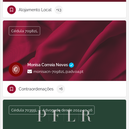
Alojamento Local
+13
Cédula 70982L
Monisa Correia Neves
monisacn-70982L@adv.oa.pt
Contraordenações
+6
Cédula 70355L
Advogado desde 2024-10-16