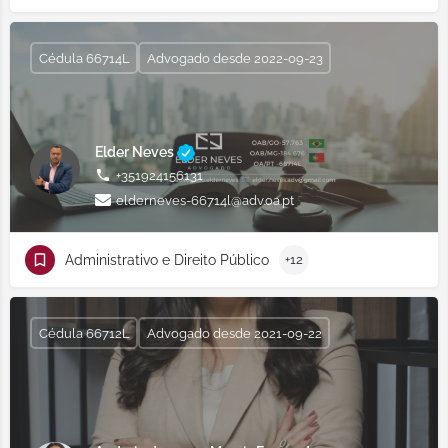
Cédula 66714L
Advogado desde 2022-09-23
Elder Neves
+351924156131
elderneves-66714l@adv.oa.pt
Administrativo e Direito Público
+12
Cédula 66712L
Advogado desde 2021-09-22