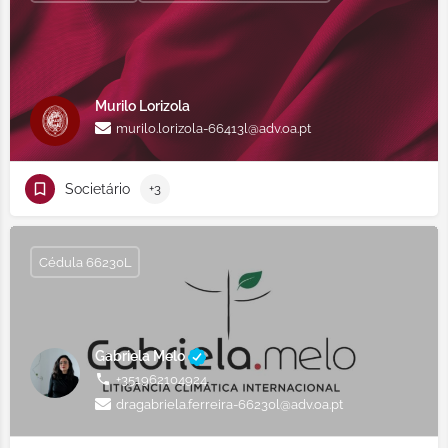
Murilo Lorizola
murilo.lorizola-66413l@adv.oa.pt
Societário
+3
Cédula 66230L
Gabriela Melo
+351962104924
dragabriela.ferreira-66230l@adv.oa.pt