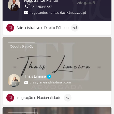
Hugo Santos Mantas
+351215942557
hugosantosmantas-64155l@adv.oa.pt
Administrativo e Direito Público
+18
Cédula 63576L
Thaís Limeira
thais_limeira@hotmail.com
Imigração e Nacionalidade
+2