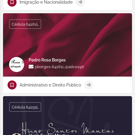
Imigração e Nacionalidade
+8
Cédula 64161L
Pedro Rosa Borges
pborges-64161L@adv.oa.pt
Administrativo e Direito Público
+8
Cédula 64155L