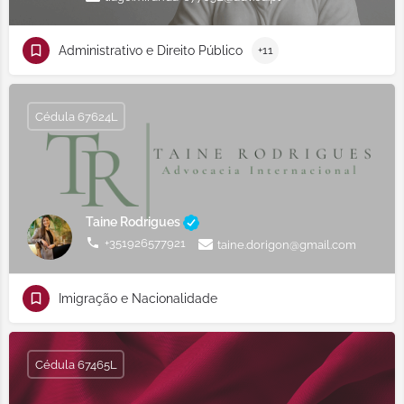
Administrativo e Direito Público
+11
Cédula 67624L
Taine Rodrigues
+351926577921
taine.dorigon@gmail.com
Imigração e Nacionalidade
Cédula 67465L