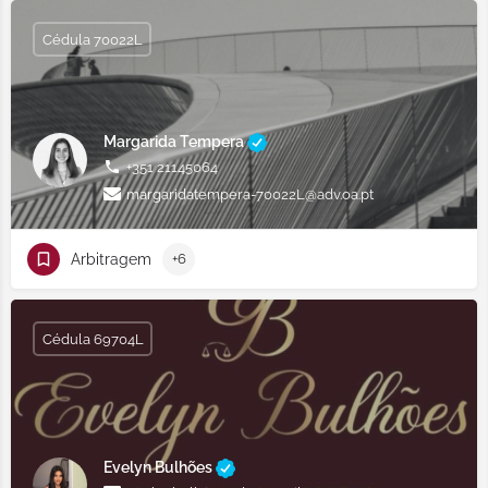
Cédula 70022L
Margarida Tempera
+351 21145064
margaridatempera-70022L@adv.oa.pt
Arbitragem
+6
Cédula 69704L
Evelyn Bulhões