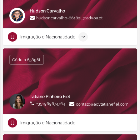
Hudson Carvalho
hudsoncarvalho-66182L@adv.oa.pt
Imigração e Nacionalidade
+2
Cédula 65896L
Tatiane Pinheiro Fiel
+351969674764
contato@advtatianefiel.com
Imigração e Nacionalidade