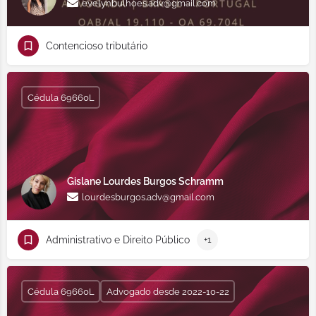
evelynbulhoes.adv@gmail.com
Contencioso tributário
Cédula 69660L
Gislane Lourdes Burgos Schramm
lourdesburgos.adv@gmail.com
Administrativo e Direito Público
+1
Cédula 69660L
Advogado desde 2022-10-22