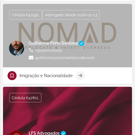
Cédula 64799L
Advogado desde 2018-02-13
Guilherme Porto Santana
+351910105195
guilherme@nomadrelocate.com
Imigração e Nacionalidade
+8
Cédula 64781L
LFS Advogados