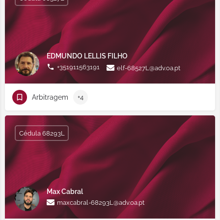
EDMUNDO LELLIS FILHO
+351911563191
elf-68527L@adv.oa.pt
Arbitragem
+4
Cédula 68293L
Max Cabral
maxcabral-68293L@adv.oa.pt