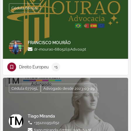
Cédula 68052L
FRANCISCO MOURÃO
dr-mourao-68052l@Adv.oa.pt
Direito Europeu
+5
Cédula 67705L
Advogado desde 2023-03-29
Tiago Miranda
+351211951652
tiago.miranda-67705L@adv.oa.pt