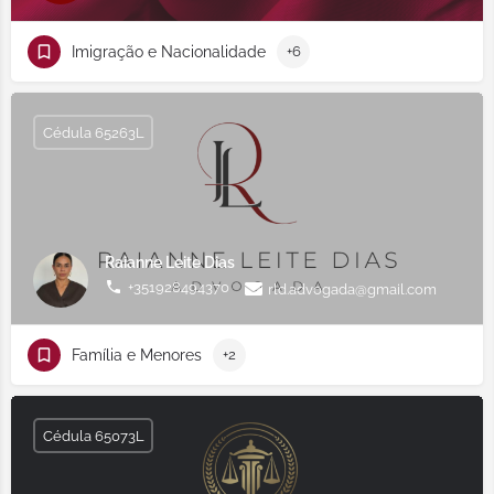
Imigração e Nacionalidade
+6
Cédula 65263L
Raianne Leite Dias
+351928494370
rld.advogada@gmail.com
Família e Menores
+2
Cédula 65073L