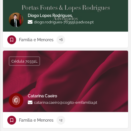
Diogo Lopes Rodrigues
diogo.rodrigues-70355l@adv.oa.pt
Família e Menores
+6
Cédula 70331L
Catarina Caeiro
catarina.caeiro@cogito-emfamilia.pt
Família e Menores
+2