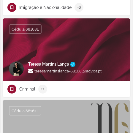
Imigração e Nacionalidade
+6
Cédula 68168L
Teresa Martins Lança
teresamartinslanca-68168l@adv.oa.pt
Criminal
+2
Cédula 68162L