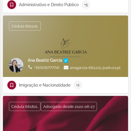
Administrativo e Direito Público
+5
Cédula 66220L
Ana Beatriz Garcia
+351935707741
anagarcia-66220L@adv.oa.pt
Imigração e Nacionalidade
+2
Cédula 66182L
Advogado desde 2022-06-27