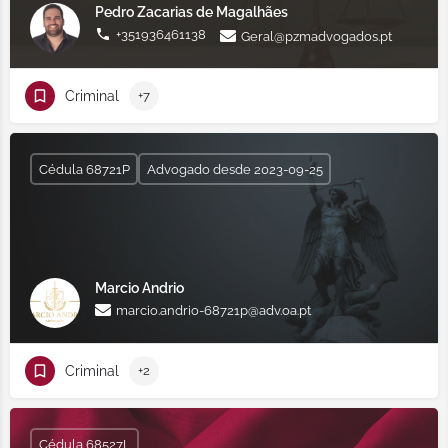
Pedro Zacarias de Magalhães
+351936461138
Geral@pzmadvogados.pt
Criminal
+7
Cédula 68721P
Advogado desde 2023-09-25
Marcio Andrio
marcio.andrio-68721p@adv.oa.pt
Criminal
+2
Cédula 68527L