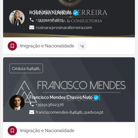
ROSINARA FERREIRA
+351911084825
rosinara@rosinaraferreira.com
Imigração e Nacionalidade
+4
Cédula 64848L
Francisco Mendes Chaves Neto
+351913602376
franciscomendes-64848L@adv.oa.pt
Imigração e Nacionalidade