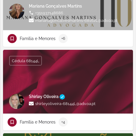
Mariana Gonçalves Martins
+351937148686
marianagoncalvesmartins-68162L@adv.oa.pt
Família e Menores
+6
Cédula 68144L
Shirley Oliveira
shirleyoliveira-68144L@adv.oa.pt
Família e Menores
+4