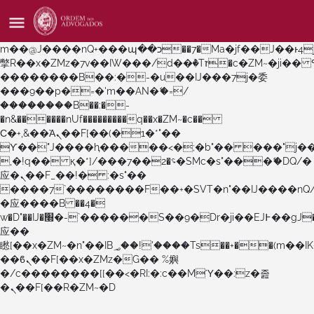
b�>j��)΄��!P�����ԫ��&���;�"k��B�޶�}
��������p�SVT�(w��ę��!j������
��x�;�-
m��@J����nQ+���պ��כ��7�Ma�jf��J��ͱ4j���Ѳ�
撆R��x�ZMz�7v��IW���/d��ٞ�Тז�c�ZM~�ji�� ߒ��sQz�����Ԡ��DW��3�De�n"��M�+/
��������B��:�-�u��IJ���7j�委
���9��p�=�'m��AN�ޭ�=/
��������B��:�-
�n&������nUf���������q��x�ZM~�
c��
Ϲ�+,&��Ὰܢ��F[��(�1�*"��
ϒ��"J����ԧ�����<�;�b"�� ���"j�����ܢ��F
,�!q�� қ�*]/���؝�2��7�SMc�s"���ޭ�DQ/�
应�ܢ��F_��!� :�s"��
����7`��������F��+�SVT�n"��IJ����nQ
�应����B ��4�
w�D"��IJ�׭�-`������S��9�Dr�ji��EJ߅��gJ�
应��
矁[��x�ZM~�n"��IB؃��!'����Тѕ��+��(m��IK�ʭ�/|
��ϐܢ��F[��x�ZMz�G�� %嬩
�/c��������[[��<�RI:�:c��MΎ��:z�졾
�ܢ��F[��R�ZM~�D