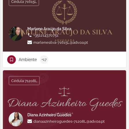
Cédula 71615L
Marlene Araújo da Silva
+351214370751
marlenesilva-71615L@adv.oa.pt
Ambiente
+17
Cédula 71208L
Diana Azinheiro Guedes
dianaazinheiroguedes-71208L@adv.oa.pt