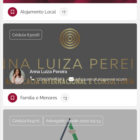
Alojamento Local
+7
Cédula 63016l
Anna Luiza Pereira
+351937126303
info@annaluizapereira.com
Família e Menores
+3
Cédula 62477L
Advogado desde 2020-03-13