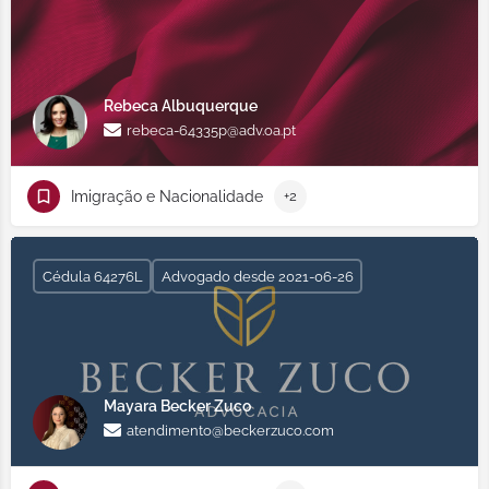
Rebeca Albuquerque
rebeca-64335p@adv.oa.pt
Imigração e Nacionalidade
+2
Cédula 64276L
Advogado desde 2021-06-26
Mayara Becker Zuco
atendimento@beckerzuco.com