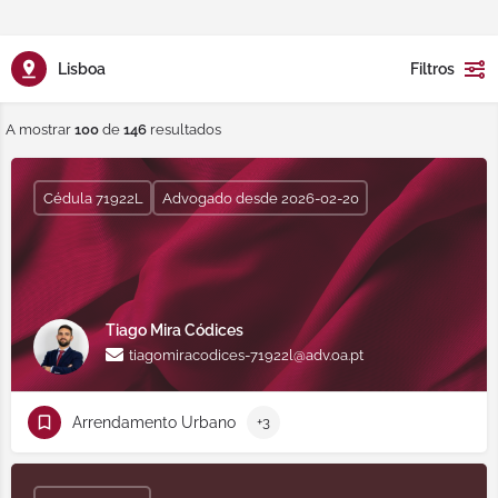
Lisboa
Filtros
A mostrar
100
de
146
resultados
Cédula 71922L
Advogado desde 2026-02-20
Tiago Mira Códices
tiagomiracodices-71922l@adv.oa.pt
Arrendamento Urbano
+3