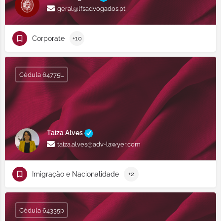
geral@lfsadvogados.pt
Corporate
+10
Cédula 64775L
Taíza Alves
taiza.alves@adv-lawyer.com
Imigração e Nacionalidade
+2
Cédula 64335p