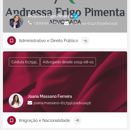
Andressa Frigo Pimenta
+351915964160
andressa-62477l@adv.oa.pt
Administrativo e Direito Público
+5
Cédula 61759L
Advogado desde 2019-08-01
Joana Massano Ferreira
joana.massano-61759l@adv.oa.pt
Imigração e Nacionalidade
+6