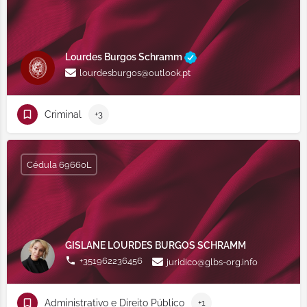
Lourdes Burgos Schramm
lourdesburgos@outlook.pt
Criminal
+3
Cédula 69660L
GISLANE LOURDES BURGOS SCHRAMM
+351962236456
juridico@glbs-org.info
Administrativo e Direito Público
+1