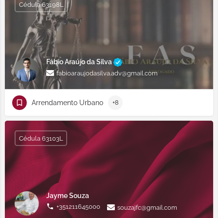
Cédula 63198L
Fábio Araújo da Silva
fabioaraujodasilva.adv@gmail.com
Arrendamento Urbano
+8
Cédula 63103L
Jayme Souza
+351211645000
souzajfc@gmail.com