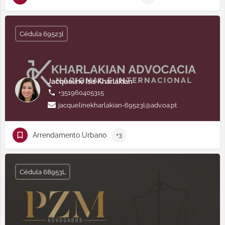
Cédula 69523l
Jacqueline Isis Kharlakian
+351960405315
jacquelinekharlakian-69523l@adv.oa.pt
Arrendamento Urbano
+3
Cédula 68953L