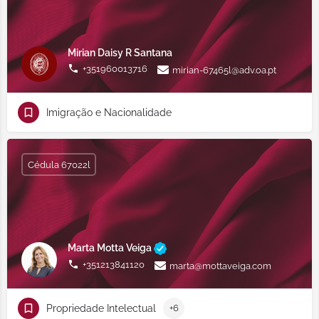
Mirian Daisy R Santana
+351960013716
mirian-67465l@adv.oa.pt
Imigração e Nacionalidade
Cédula 67022l
Marta Motta Veiga
+351213841120
marta@mottaveiga.com
Propriedade Intelectual
+6