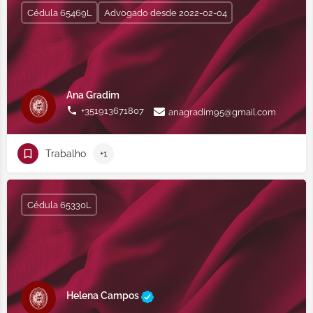
Cédula 65469L
Advogado desde 2022-02-04
Ana Gradim
+351913671807
anagradim95@gmail.com
Trabalho
+1
Cédula 65330L
Helena Campos