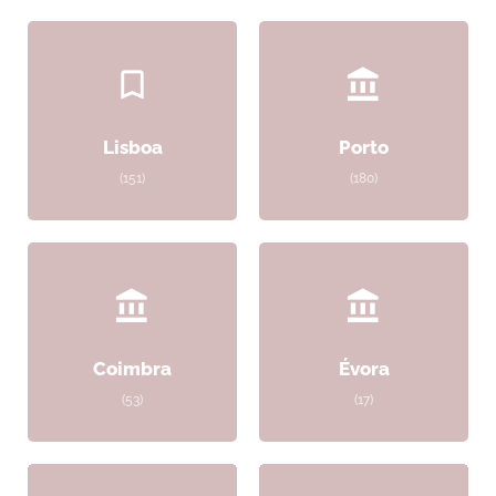
Lisboa
Porto
(151)
(180)
Coimbra
Évora
(53)
(17)