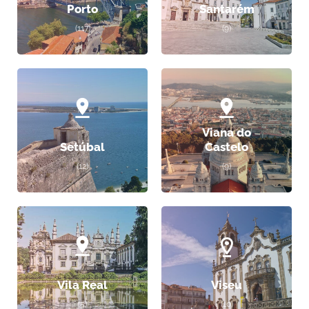
Porto
Santarém
(117)
(9)
Viana do
Setúbal
Castelo
(12)
(9)
Vila Real
Viseu
(5)
(10)