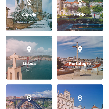
Guarda
Leiria
(2)
(8)
Lisboa
Portalegre
(146)
(2)