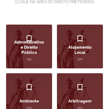
CLIQUE NA ÁREA DO DIREITO PRETENDIDA
Administrativo
e Direito
Alojamento
Público
Local
(79)
(50)
Ambiente
Arbitragem
(23)
(45)