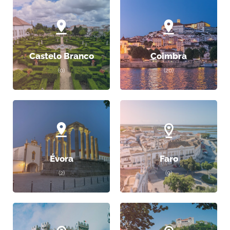
Castelo Branco
Coimbra
(0)
(20)
Évora
Faro
(2)
(9)