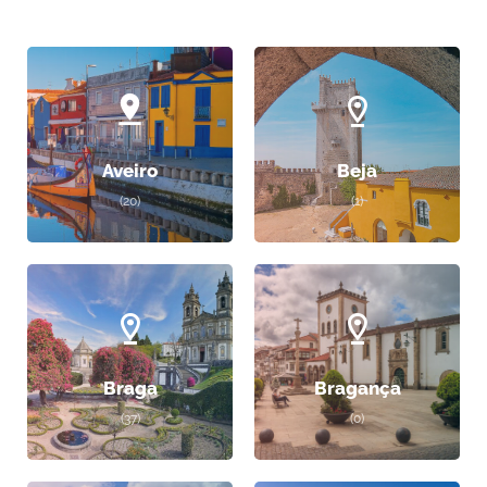
Aveiro
Beja
(20)
(1)
Braga
Bragança
(37)
(0)