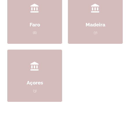
Faro
Madeira
(8)
(7)
Açores
(3)