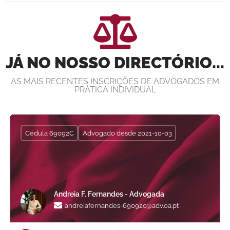
JÁ NO NOSSO DIRECTÓRIO...
AS MAIS RECENTES INSCRIÇÕES DE ADVOGADOS EM
PRÁTICA INDIVIDUAL
Cédula 6203p
Paulo Machado
paulomachado-6203p@adv.oa.pt