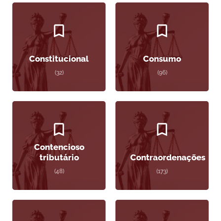
Constitucional
Consumo
(32)
(96)
Contencioso
tributário
Contraordenações
(48)
(173)