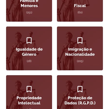
Família e
Menores
Fiscal
(251)
(60)
Igualdade de
Imigração e
Género
Nacionalidade
(28)
(205)
Propriedade
Proteção de
Intelectual
Dados (R.G.P.D.)