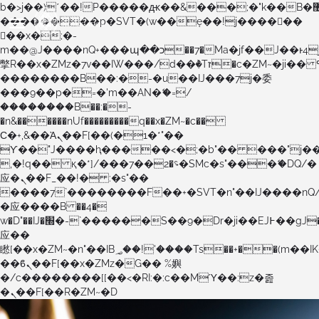
b�>j��)΄��!P�����ԫ��&���;�"k��B�޶�}
��������p�SVT�(w��ę��!j������
��x�;�-
m��@J����nQ+���պ��כ��7�Ma�jf��J��ͱ4j���Ѳ�
撆R��x�ZMz�7v��IW���/d��ٞ�Тז�c�ZM~�ji�� ߒ��sQz�����Ԡ��DW��3�De�n"��M�+/
��������B��:�-�u��IJ���7j�委
���9��p�=�'m��AN�ޭ�=/
��������B��:�-
�n&������nUf���������q��x�ZM~�
c��
Ϲ�+,&��Ὰܢ��F[��(�1�*"��
ϒ��"J����ԧ�����<�;�b"�� ���"j�����ܢ��F
,�!q�� қ�*]/���؝�2��7�SMc�s"���ޭ�DQ/�
应�ܢ��F_��!� :�s"��
����7`��������F��+�SVT�n"��IJ����nQ
�应����B ��4�
w�D"��IJ�׭�-`������S��9�Dr�ji��EJ߅��gJ�
应��
矁[��x�ZM~�n"��IB؃��!'����Тѕ��+��(m��IK�ʭ�/|
��ϐܢ��F[��x�ZMz�G�� %嬩
�/c��������[[��<�RI:�:c��MΎ��:z�졾
�ܢ��F[��R�ZM~�D