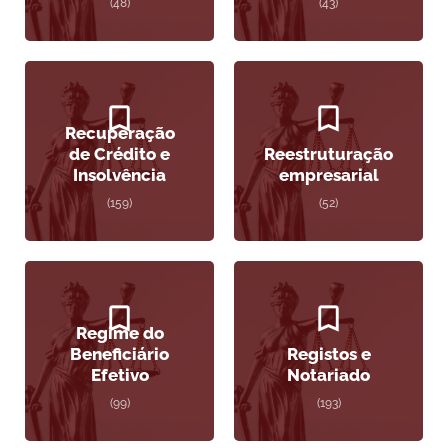
(48)
(43)
Recuperação
de Crédito e
Reestruturação
Insolvência
empresarial
(159)
(52)
Regime do
Beneficiário
Registos e
Efetivo
Notariado
(99)
(193)