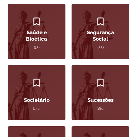
Saúde e
Segurança
Bioética
Social
(15)
(55)
Societário
Sucessões
(152)
(180)