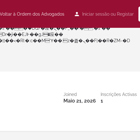
Voltar à Ordem dos Advogados
Iniciar sessão
ou
Registar
矁[��x�ZM~�n"��IB؃��!'����Тѕ��+��(m��IK�ʭ�/|��ϐܢ��F[��x�ZMz�G�� %嬩�/c��������[[��<�RI:�:c��MΎ��:z�졾�ܢ��F[��R�ZM~�D
Joined
Inscrições Activas
Maio 21, 2026
1