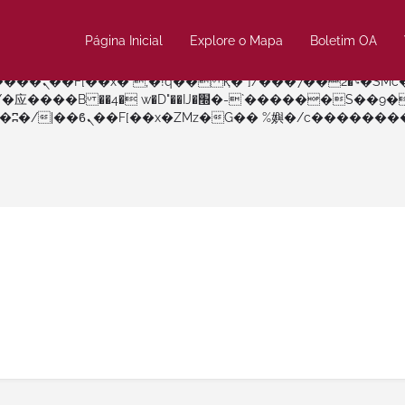
Página Inicial
Explore o Mapa
Boletim OA
�����nUf���������q��x�ZM~�
c�� Ϲ�+,&��Ὰܢ��F[��(�1�*"��
�!� :�s"��
������S��9�Dr�ji��EJ߅��gJ�应��