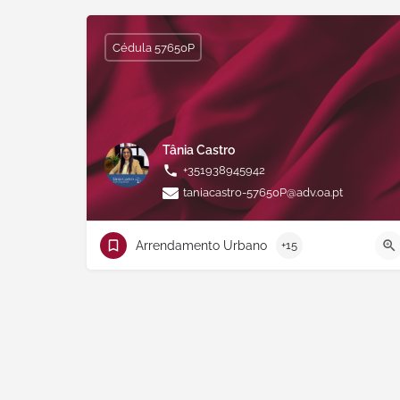
Cédula 57650P
Tânia Castro
+351938945942
taniacastro-57650P@adv.oa.pt
Arrendamento Urbano
+15