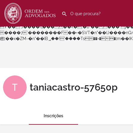
b�>j��)΄��!P�����ԫ��&���;�"k��B�޶�}��������p�SVT�(w��ę��!j������ ��x�;�-
m��@J����nQ+���պ��כ��7�Ma�jf��J��ͱ4j���Ѳ�
撆R��x�ZMz�7v��IW���/d��ٞ�Тז�c�ZM~�ji�� ߒ��sQz�����Ԡ��DW��3�De�n"��M�+/��������B��:�-�u��IJ���7j�委
���9��p�=�'m��AN�ޭ�=/��������B��:�-�n&�
ϒ��"J����ԧ�����<�;�b"�� ���"j�����ܢ��F[��x� ,�!q�� қ�*]/���؝�2��7�SMc�s"���ޭ�DQ/�应�ܢ��F_�
����7`��������F��+�SVT�n"��IJ����nQ/�应����B ��4� w�D"��IJ�׭�-`
taniacastro-57650p
Inscrições