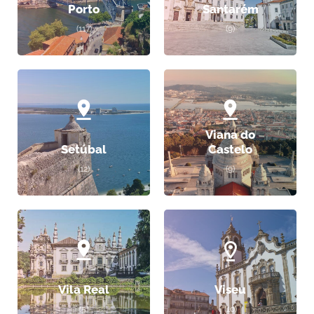
Porto
Santarém
(117)
(9)
Viana do
Setúbal
Castelo
(12)
(9)
Vila Real
Viseu
(5)
(10)