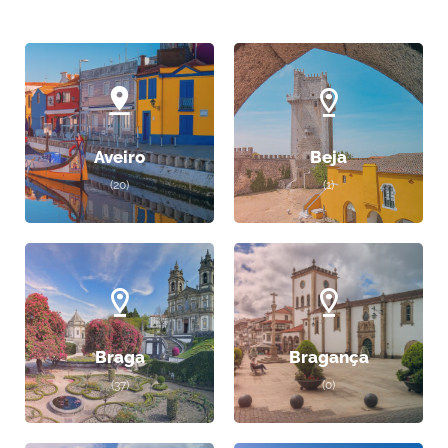
Aveiro
Beja
(20)
(1)
Braga
Bragança
(37)
(0)