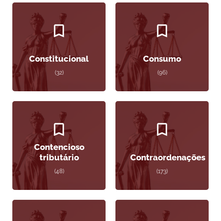
Constitucional
Consumo
(32)
(96)
Contencioso
tributário
Contraordenações
(48)
(173)