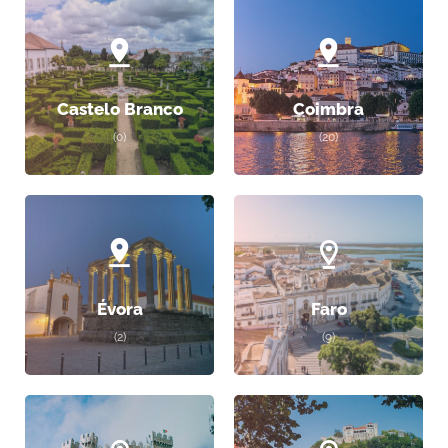
Castelo Branco
Coimbra
(0)
(20)
Évora
Faro
(2)
(9)