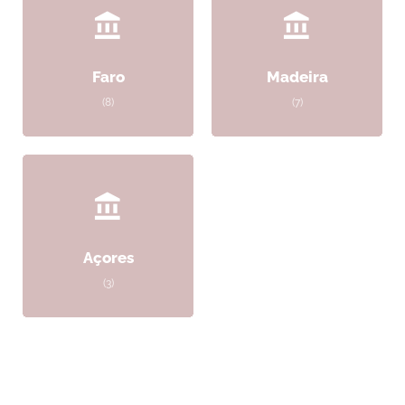
Faro
Madeira
(8)
(7)
Açores
(3)