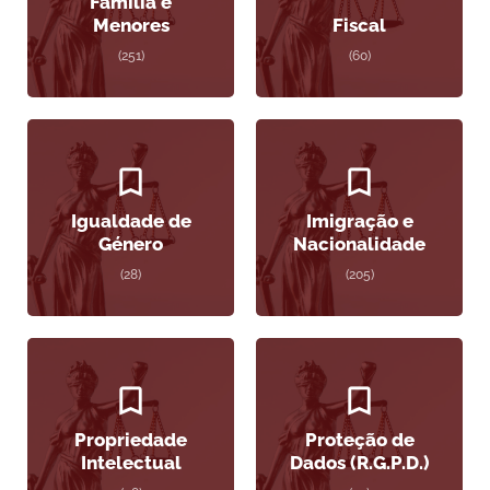
Família e
Menores
Fiscal
(251)
(60)
Igualdade de
Imigração e
Género
Nacionalidade
(28)
(205)
Propriedade
Proteção de
Intelectual
Dados (R.G.P.D.)