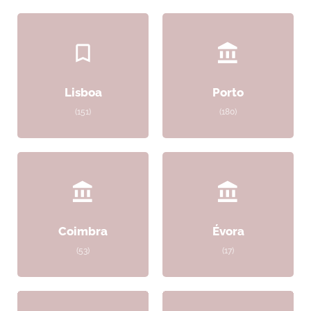
Lisboa
Porto
(151)
(180)
Coimbra
Évora
(53)
(17)