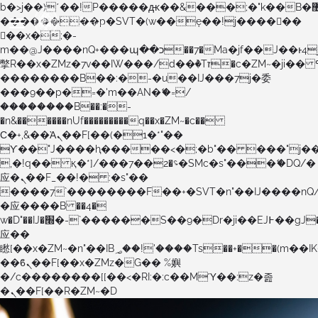
b�>j��)΄��!P�����ԫ��&���;�"k��B�޶�}
��������p�SVT�(w��ę��!j������
��x�;�-
m��@J����nQ+���պ��כ��7�Ma�jf��J��ͱ4j���Ѳ�
撆R��x�ZMz�7v��IW���/d��ٞ�Тז�c�ZM~�ji�� ߒ��sQz�����Ԡ��DW��3�De�n"��M�+/
��������B��:�-�u��IJ���7j�委
���9��p�=�'m��AN�ޭ�=/
��������B��:�-
�n&������nUf���������q��x�ZM~�
c��
Ϲ�+,&��Ὰܢ��F[��(�1�*"��
ϒ��"J����ԧ�����<�;�b"�� ���"j�����ܢ��F
,�!q�� қ�*]/���؝�2��7�SMc�s"���ޭ�DQ/�
应�ܢ��F_��!� :�s"��
����7`��������F��+�SVT�n"��IJ����nQ
�应����B ��4�
w�D"��IJ�׭�-`������S��9�Dr�ji��EJ߅��gJ�
应��
矁[��x�ZM~�n"��IB؃��!'����Тѕ��+��(m��IK�ʭ�/|
��ϐܢ��F[��x�ZMz�G�� %嬩
�/c��������[[��<�RI:�:c��MΎ��:z�졾
�ܢ��F[��R�ZM~�D