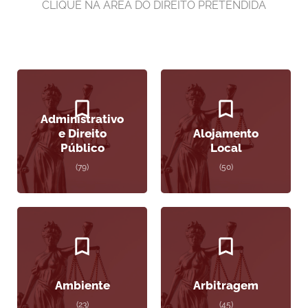
CLIQUE NA ÁREA DO DIREITO PRETENDIDA
Administrativo
e Direito
Alojamento
Público
Local
(79)
(50)
Ambiente
Arbitragem
(23)
(45)