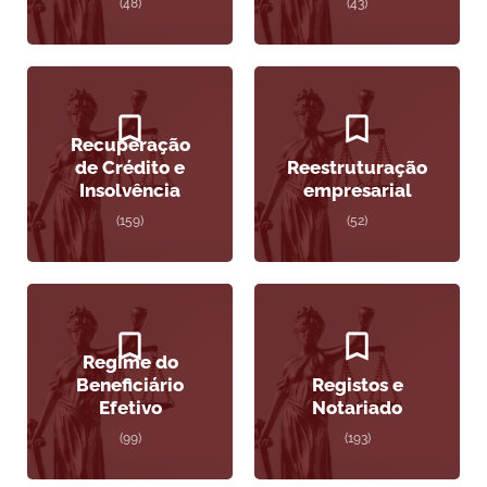
(48)
(43)
Recuperação
de Crédito e
Reestruturação
Insolvência
empresarial
(159)
(52)
Regime do
Beneficiário
Registos e
Efetivo
Notariado
(99)
(193)