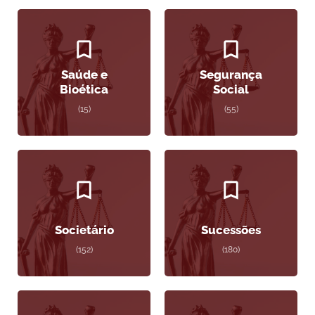
Saúde e
Segurança
Bioética
Social
(15)
(55)
Societário
Sucessões
(152)
(180)