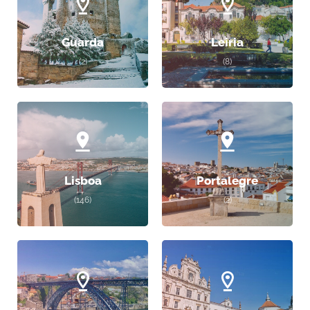
Guarda
Leiria
(2)
(8)
Lisboa
Portalegre
(146)
(2)