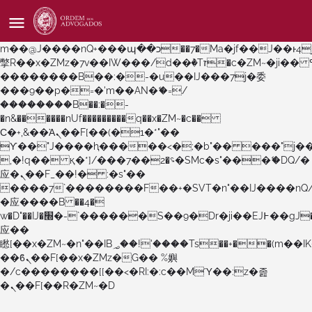
b�>j��)΄��!P�����ԫ��&���;�"k��B�޶�}
��������p�SVT�(w��ę��!j������
��x�;�-
m��@J����nQ+���պ��כ��7�Ma�jf��J��ͱ4j���Ѳ�
撆R��x�ZMz�7v��IW���/d��ٞ�Тז�c�ZM~�ji�� ߒ��sQz�����Ԡ��DW��3�De�n"��M�+/
��������B��:�-�u��IJ���7j�委
���9��p�=�'m��AN�ޭ�=/
��������B��:�-
�n&������nUf���������q��x�ZM~�
c��
Ϲ�+,&��Ὰܢ��F[��(�1�*"��
ϒ��"J����ԧ�����<�;�b"�� ���"j�����ܢ��F
,�!q�� қ�*]/���؝�2��7�SMc�s"���ޭ�DQ/�
应�ܢ��F_��!� :�s"��
����7`��������F��+�SVT�n"��IJ����nQ
�应����B ��4�
w�D"��IJ�׭�-`������S��9�Dr�ji��EJ߅��gJ�
应��
矁[��x�ZM~�n"��IB؃��!'����Тѕ��+��(m��IK�ʭ�/|
��ϐܢ��F[��x�ZMz�G�� %嬩
�/c��������[[��<�RI:�:c��MΎ��:z�졾
�ܢ��F[��R�ZM~�D