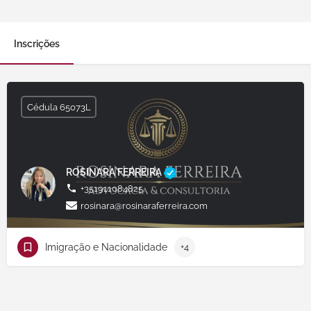
Inscrições
Cédula 65073L
ROSINARA FERREIRA
+351911084825
rosinara@rosinaraferreira.com
Imigração e Nacionalidade
+4