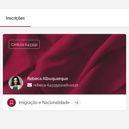
Inscrições
Cédula 64335p
Rebeca Albuquerque
rebeca-64335p@adv.oa.pt
Imigração e Nacionalidade
+2