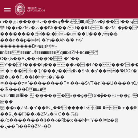
b�>j��)΄��!P�����ԫ��&���;�"k��B�޶�}
��������p�SVT�(w��ę��!j������
��x�;�-
m��@J����nQ+���պ��כ��7�Ma�jf��J��ͱ4j���Ѳ�
撆R��x�ZMz�7v��IW���/d��ٞ�Тז�c�ZM~�ji�� ߒ��sQz�����Ԡ��DW��3�De�n"��M�+/
��������B��:�-�u��IJ���7j�委
���9��p�=�'m��AN�ޭ�=/
��������B��:�-
�n&������nUf���������q��x�ZM~�
c��
Ϲ�+,&��Ὰܢ��F[��(�1�*"��
ϒ��"J����ԧ�����<�;�b"�� ���"j�����ܢ��F
,�!q�� қ�*]/���؝�2��7�SMc�s"���ޭ�DQ/�
应�ܢ��F_��!� :�s"��
����7`��������F��+�SVT�n"��IJ����nQ
�应����B ��4�
w�D"��IJ�׭�-`������S��9�Dr�ji��EJ߅��gJ�
应��
矁[��x�ZM~�n"��IB؃��!'����Тѕ��+��(m��IK�ʭ�/|
��ϐܢ��F[��x�ZMz�G�� %嬩
�/c��������[[��<�RI:�:c��MΎ��:z�졾
�ܢ��F[��R�ZM~�D