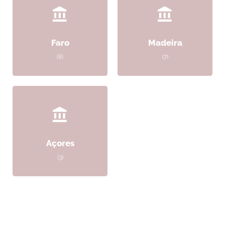
Faro
Madeira
(8)
(7)
Açores
(3)