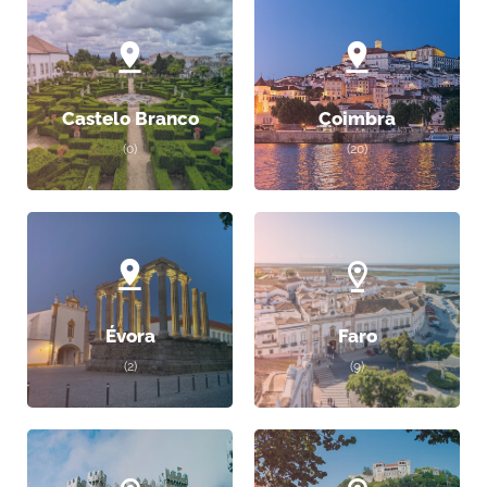
Castelo Branco
Coimbra
(0)
(20)
Évora
Faro
(2)
(9)