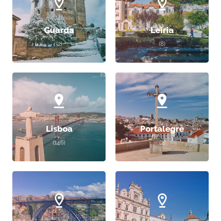
Guarda
Leiria
(2)
(8)
Lisboa
Portalegre
(146)
(2)