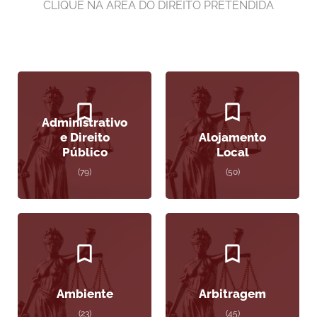
CLIQUE NA ÁREA DO DIREITO PRETENDIDA
Administrativo
e Direito
Alojamento
Público
Local
(79)
(50)
Ambiente
Arbitragem
(23)
(45)