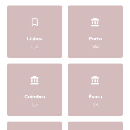
Lisboa
Porto
(151)
(180)
Coimbra
Évora
(53)
(17)