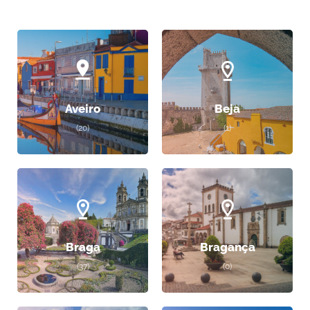
Aveiro
Beja
(20)
(1)
Braga
Bragança
(37)
(0)