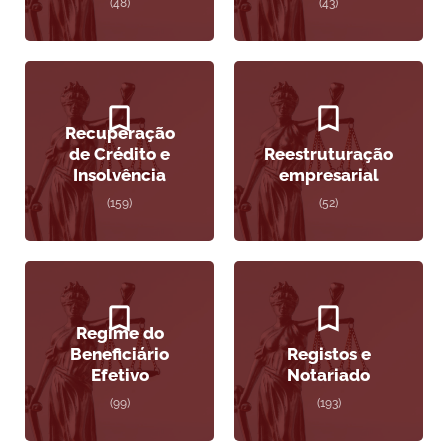
(48)
(43)
Recuperação
de Crédito e
Reestruturação
Insolvência
empresarial
(159)
(52)
Regime do
Beneficiário
Registos e
Efetivo
Notariado
(99)
(193)