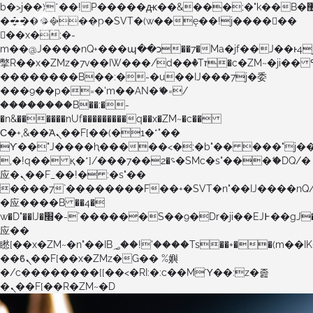
b�>j��)΄��!P�����ԫ��&���;�"k��B�޶�}
��������p�SVT�(w��ę��!j������
��x�;�-
m��@J����nQ+���պ��כ��7�Ma�jf��J��ͱ4j���Ѳ�
撆R��x�ZMz�7v��IW���/d��ٞ�Тז�c�ZM~�ji�� ߒ��sQz�����Ԡ��DW��3�De�n"��M�+/
��������B��:�-�u��IJ���7j�委
���9��p�=�'m��AN�ޭ�=/
��������B��:�-
�n&������nUf���������q��x�ZM~�
c��
Ϲ�+,&��Ὰܢ��F[��(�1�*"��
ϒ��"J����ԧ�����<�;�b"�� ���"j�����ܢ��F
,�!q�� қ�*]/���؝�2��7�SMc�s"���ޭ�DQ/�
应�ܢ��F_��!� :�s"��
����7`��������F��+�SVT�n"��IJ����nQ
�应����B ��4�
w�D"��IJ�׭�-`������S��9�Dr�ji��EJ߅��gJ�
应��
矁[��x�ZM~�n"��IB؃��!'����Тѕ��+��(m��IK�ʭ�/|
��ϐܢ��F[��x�ZMz�G�� %嬩
�/c��������[[��<�RI:�:c��MΎ��:z�졾
�ܢ��F[��R�ZM~�D