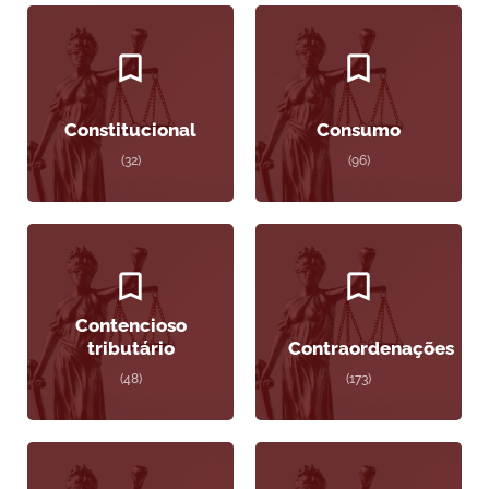
Constitucional
Consumo
(32)
(96)
Contencioso
tributário
Contraordenações
(48)
(173)