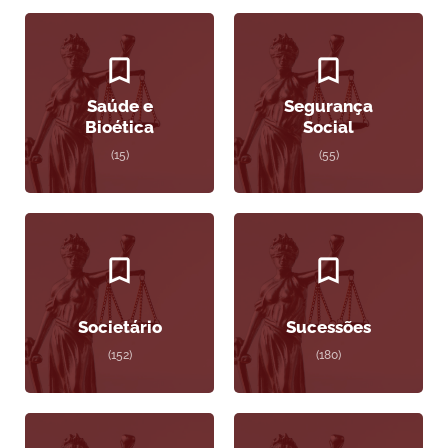
Saúde e
Segurança
Bioética
Social
(15)
(55)
Societário
Sucessões
(152)
(180)