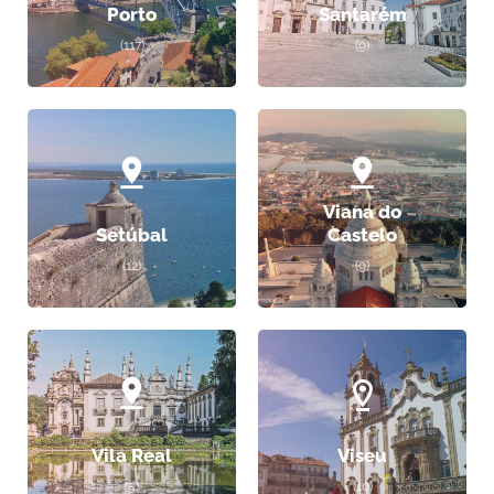
Porto
Santarém
(117)
(9)
Viana do
Setúbal
Castelo
(12)
(9)
Vila Real
Viseu
(5)
(10)