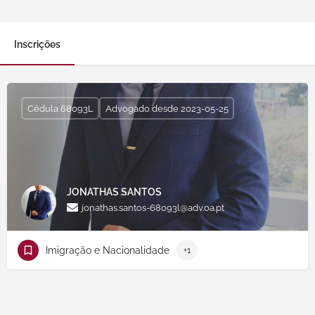
Inscrições
Cédula 68093L
Advogado desde 2023-05-25
JONATHAS SANTOS
jonathas.santos-68093l@adv.oa.pt
Imigração e Nacionalidade
+1