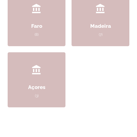
Faro
Madeira
(8)
(7)
Açores
(3)