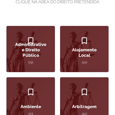
CLIQUE NA ÁREA DO DIREITO PRETENDIDA
Administrativo
e Direito
Alojamento
Público
Local
(79)
(50)
Ambiente
Arbitragem
(23)
(45)