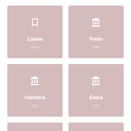
Lisboa
Porto
(151)
(180)
Coimbra
Évora
(53)
(17)