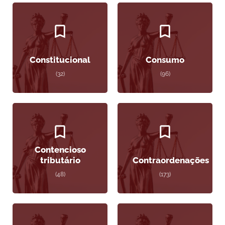
Constitucional
Consumo
(32)
(96)
Contencioso
tributário
Contraordenações
(48)
(173)