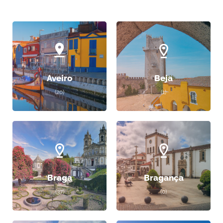
Aveiro
Beja
(20)
(1)
Braga
Bragança
(37)
(0)