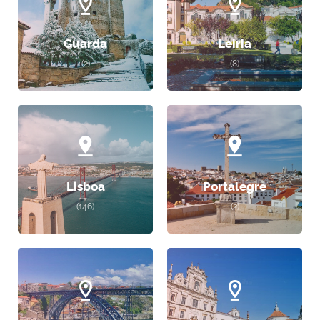
Guarda
Leiria
(2)
(8)
Lisboa
Portalegre
(146)
(2)