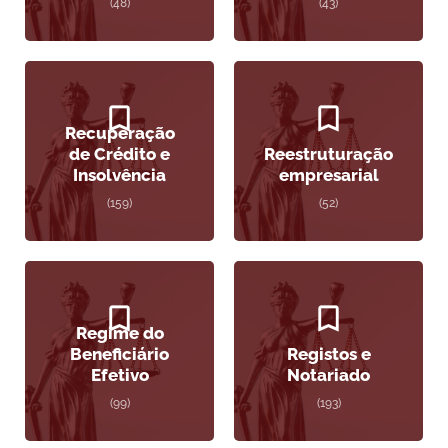
(48)
(43)
Recuperação
de Crédito e
Reestruturação
Insolvência
empresarial
(159)
(52)
Regime do
Beneficiário
Registos e
Efetivo
Notariado
(99)
(193)