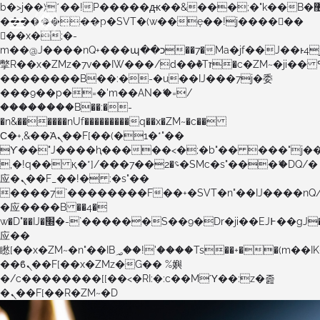
b�>j��)΄��!P�����ԫ��&���;�"k��B�޶�}
��������p�SVT�(w��ę��!j������
��x�;�-
m��@J����nQ+���պ��כ��7�Ma�jf��J��ͱ4j���Ѳ�
撆R��x�ZMz�7v��IW���/d��ٞ�Тז�c�ZM~�ji�� ߒ��sQz�����Ԡ��DW��3�De�n"��M�+/
��������B��:�-�u��IJ���7j�委
���9��p�=�'m��AN�ޭ�=/
��������B��:�-
�n&������nUf���������q��x�ZM~�
c��
Ϲ�+,&��Ὰܢ��F[��(�1�*"��
ϒ��"J����ԧ�����<�;�b"�� ���"j�����ܢ��F
,�!q�� қ�*]/���؝�2��7�SMc�s"���ޭ�DQ/�
应�ܢ��F_��!� :�s"��
����7`��������F��+�SVT�n"��IJ����nQ
�应����B ��4�
w�D"��IJ�׭�-`������S��9�Dr�ji��EJ߅��gJ�
应��
矁[��x�ZM~�n"��IB؃��!'����Тѕ��+��(m��IK�ʭ�/|
��ϐܢ��F[��x�ZMz�G�� %嬩
�/c��������[[��<�RI:�:c��MΎ��:z�졾
�ܢ��F[��R�ZM~�D