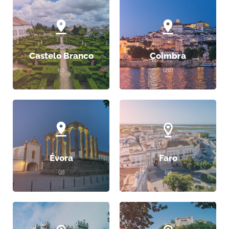
Castelo Branco
Coimbra
(0)
(20)
Évora
Faro
(2)
(9)