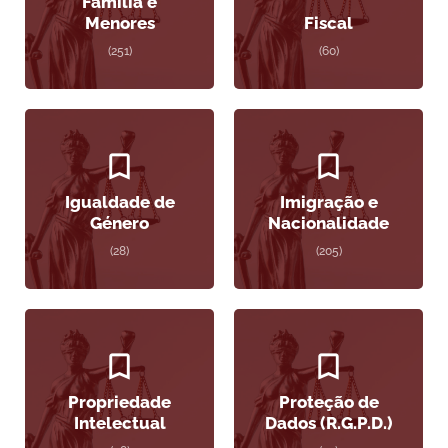
Família e
Menores
Fiscal
(251)
(60)
Igualdade de
Imigração e
Género
Nacionalidade
(28)
(205)
Propriedade
Proteção de
Intelectual
Dados (R.G.P.D.)