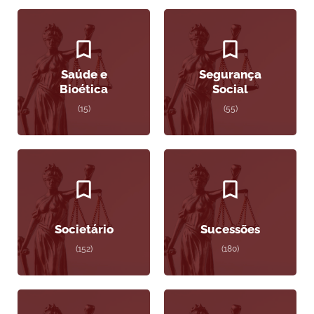
Saúde e
Segurança
Bioética
Social
(15)
(55)
Societário
Sucessões
(152)
(180)