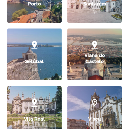
Porto
Santarém
(117)
(9)
Viana do
Setúbal
Castelo
(12)
(9)
Vila Real
Viseu
(5)
(10)