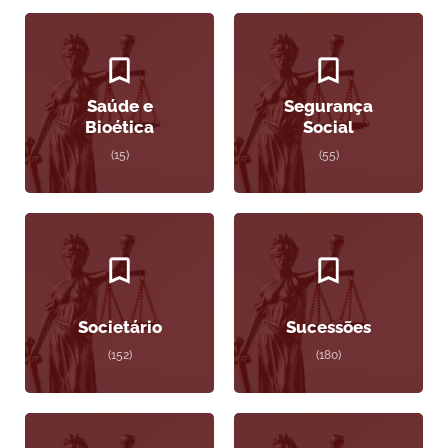
Saúde e
Segurança
Bioética
Social
(15)
(55)
Societário
Sucessões
(152)
(180)