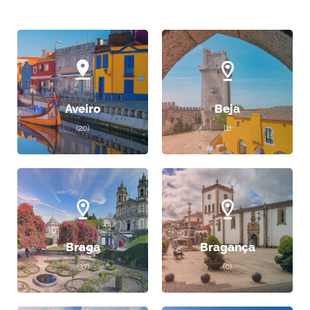
Aveiro
Beja
(20)
(1)
Braga
Bragança
(37)
(0)