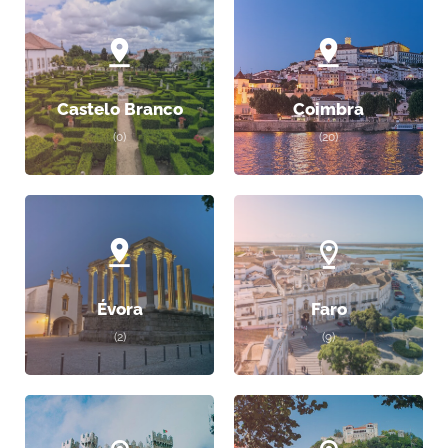
Castelo Branco
Coimbra
(0)
(20)
Évora
Faro
(2)
(9)