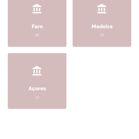
Faro
Madeira
(8)
(7)
Açores
(3)