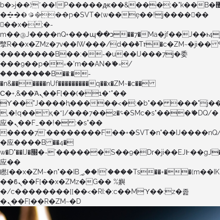
b�>j��)΄��!P�����ԫ��&���;�"k��B�޶�}
��������p�SVT�(w��ę��!j������
��x�;�-
m��@J����nQ+���պ��כ��7�Ma�jf��J��ͱ4j���Ѳ�
撆R��x�ZMz�7v��IW���/d��ٞ�Тז�c�ZM~�ji�� ߒ��sQz�����Ԡ��DW��3�De�n"��M�+/
��������B��:�-�u��IJ���7j�委
���9��p�=�'m��AN�ޭ�=/
��������B��:�-
�n&������nUf���������q��x�ZM~�
c��
Ϲ�+,&��Ὰܢ��F[��(�1�*"��
ϒ��"J����ԧ�����<�;�b"�� ���"j�����ܢ��F
,�!q�� қ�*]/���؝�2��7�SMc�s"���ޭ�DQ/�
应�ܢ��F_��!� :�s"��
����7`��������F��+�SVT�n"��IJ����nQ
�应����B ��4�
w�D"��IJ�׭�-`������S��9�Dr�ji��EJ߅��gJ�
应��
矁[��x�ZM~�n"��IB؃��!'����Тѕ��+��(m��IK�ʭ�/|
��ϐܢ��F[��x�ZMz�G�� %嬩
�/c��������[[��<�RI:�:c��MΎ��:z�졾
�ܢ��F[��R�ZM~�D