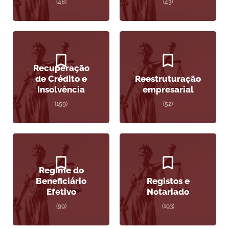
(48)
(43)
Recuperação
de Crédito e
Reestruturação
Insolvência
empresarial
(159)
(52)
Regime do
Beneficiário
Registos e
Efetivo
Notariado
(99)
(193)