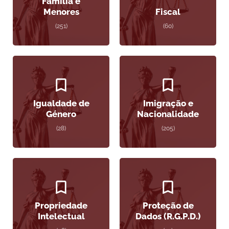
Família e
Menores
Fiscal
(251)
(60)
Igualdade de
Imigração e
Género
Nacionalidade
(28)
(205)
Propriedade
Proteção de
Intelectual
Dados (R.G.P.D.)