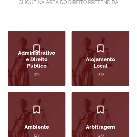
CLIQUE NA ÁREA DO DIREITO PRETENDIDA
Administrativo
e Direito
Alojamento
Público
Local
(79)
(50)
Ambiente
Arbitragem
(23)
(45)