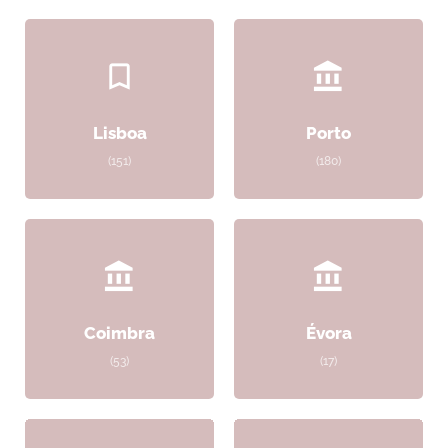
Lisboa
Porto
(151)
(180)
Coimbra
Évora
(53)
(17)