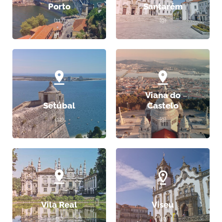
Porto
Santarém
(117)
(9)
Viana do
Setúbal
Castelo
(12)
(9)
Vila Real
Viseu
(5)
(10)