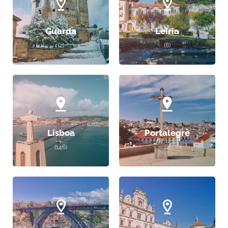
Guarda
Leiria
(2)
(8)
Lisboa
Portalegre
(146)
(2)