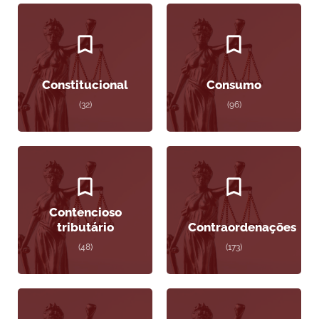
Constitucional
Consumo
(32)
(96)
Contencioso
tributário
Contraordenações
(48)
(173)